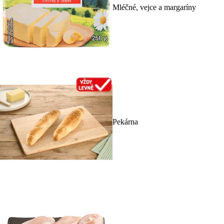
Mléčné, vejce a margaríny
Pekárna