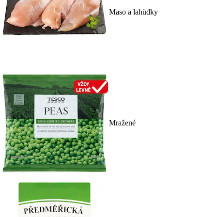
Maso a lahůdky
Mražené