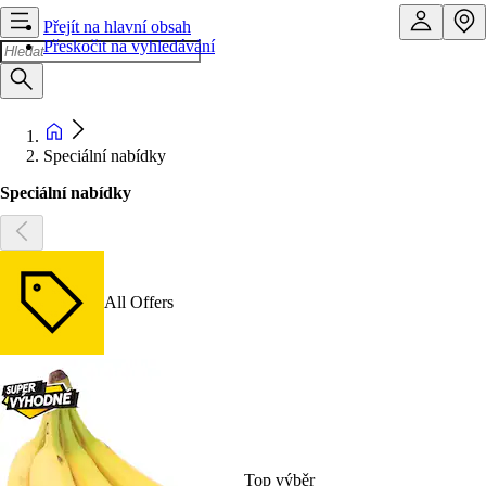
Přejít na hlavní obsah
Přeskočit na vyhledávání
Speciální nabídky
Speciální nabídky
All Offers
Top výběr