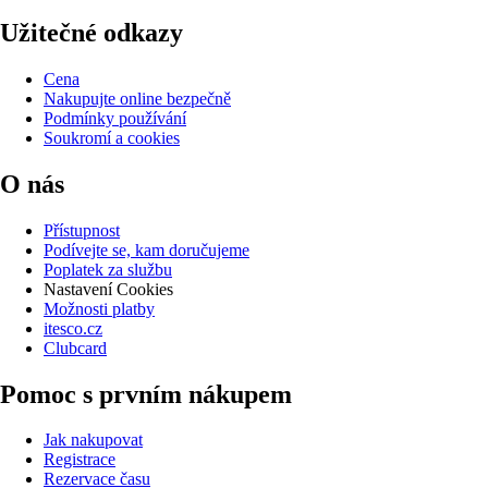
Užitečné odkazy
Cena
Nakupujte online bezpečně
Podmínky používání
Soukromí a cookies
O nás
Přístupnost
Podívejte se, kam doručujeme
Poplatek za službu
Nastavení Cookies
Možnosti platby
itesco.cz
Clubcard
Pomoc s prvním nákupem
Jak nakupovat
Registrace
Rezervace času