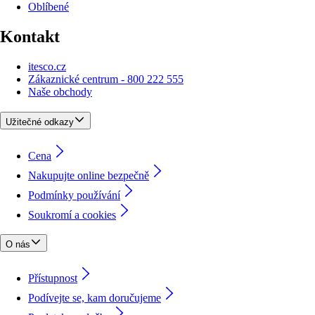
Oblíbené
Kontakt
itesco.cz
Zákaznické centrum - 800 222 555
Naše obchody
Užitečné odkazy
Cena
Nakupujte online bezpečně
Podmínky používání
Soukromí a cookies
O nás
Přístupnost
Podívejte se, kam doručujeme