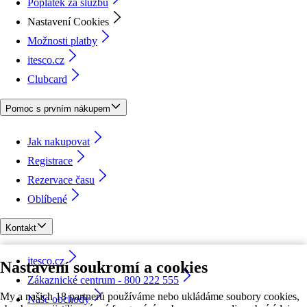
Poplatek za službu
Nastavení Cookies
Možnosti platby
itesco.cz
Clubcard
Pomoc s prvním nákupem
Jak nakupovat
Registrace
Rezervace času
Oblíbené
Kontakt
itesco.cz
Nastavení soukromí a cookies
Zákaznické centrum - 800 222 555
My a našich 18 partnerů používáme nebo ukládáme soubory cookies,
Naše obchody