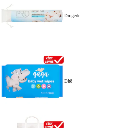
Drogerie
Dítě