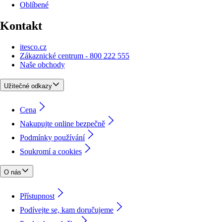
Oblíbené
Kontakt
itesco.cz
Zákaznické centrum - 800 222 555
Naše obchody
Užitečné odkazy
Cena
Nakupujte online bezpečně
Podmínky používání
Soukromí a cookies
O nás
Přístupnost
Podívejte se, kam doručujeme