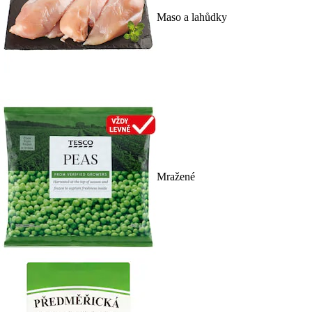
Maso a lahůdky
Mražené