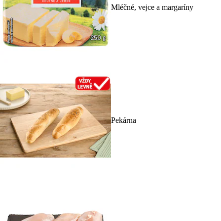
Mléčné, vejce a margaríny
Pekárna