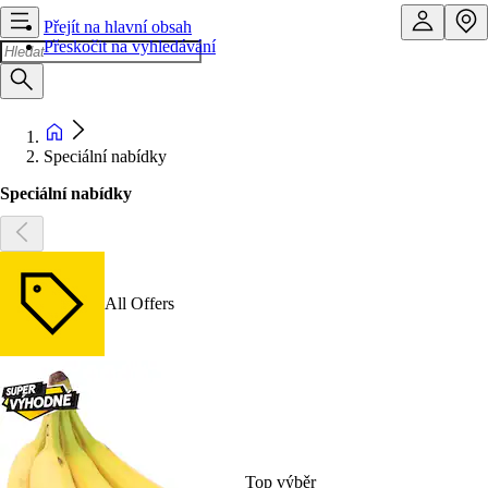
Přejít na hlavní obsah
Přeskočit na vyhledávání
Speciální nabídky
Speciální nabídky
All Offers
Top výběr