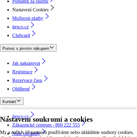
Poplatek za službu
Nastavení Cookies
Možnosti platby
itesco.cz
Clubcard
Pomoc s prvním nákupem
Jak nakupovat
Registrace
Rezervace času
Oblíbené
Kontakt
itesco.cz
Nastavení soukromí a cookies
Zákaznické centrum - 800 222 555
My a našich 18 partnerů používáme nebo ukládáme soubory cookies,
Naše obchody