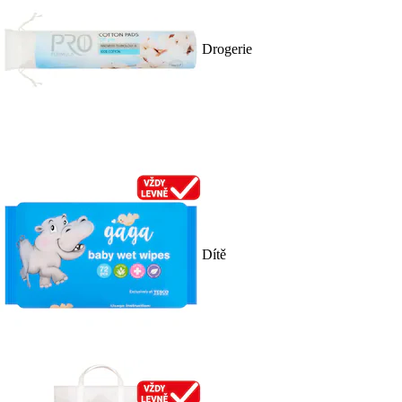
Drogerie
Dítě