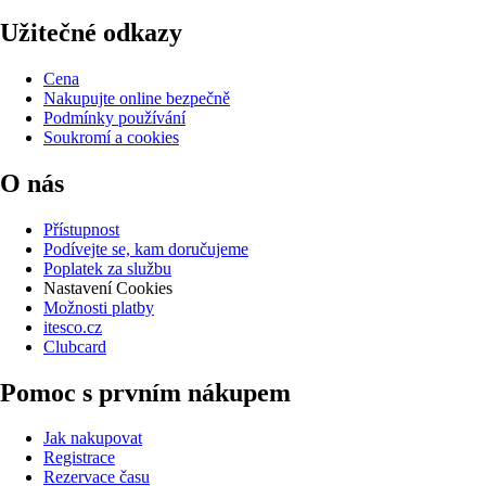
Užitečné odkazy
Cena
Nakupujte online bezpečně
Podmínky používání
Soukromí a cookies
O nás
Přístupnost
Podívejte se, kam doručujeme
Poplatek za službu
Nastavení Cookies
Možnosti platby
itesco.cz
Clubcard
Pomoc s prvním nákupem
Jak nakupovat
Registrace
Rezervace času