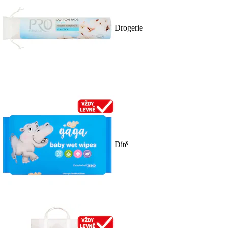
Drogerie
Dítě