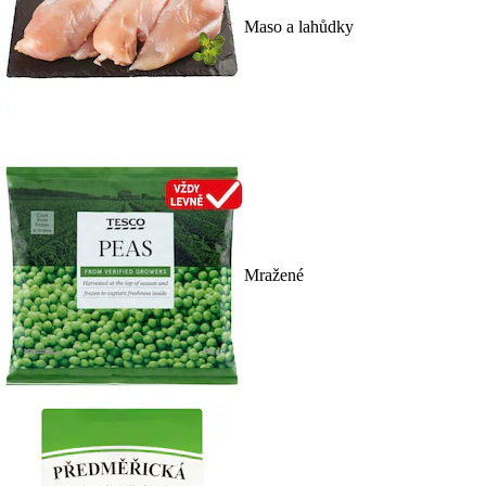
Maso a lahůdky
Mražené