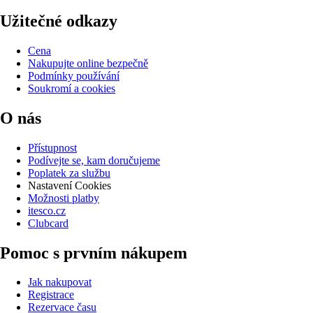
Užitečné odkazy
Cena
Nakupujte online bezpečně
Podmínky používání
Soukromí a cookies
O nás
Přístupnost
Podívejte se, kam doručujeme
Poplatek za službu
Nastavení Cookies
Možnosti platby
itesco.cz
Clubcard
Pomoc s prvním nákupem
Jak nakupovat
Registrace
Rezervace času