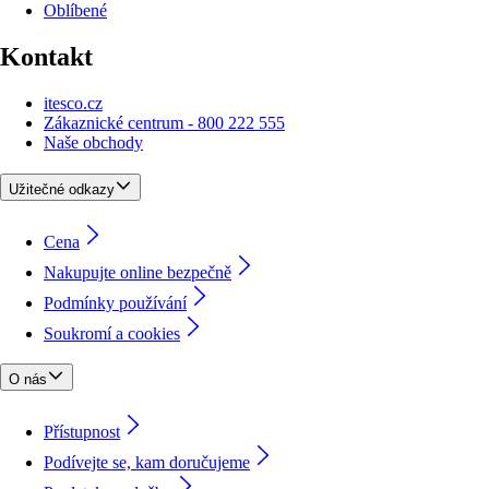
Oblíbené
Kontakt
itesco.cz
Zákaznické centrum - 800 222 555
Naše obchody
Užitečné odkazy
Cena
Nakupujte online bezpečně
Podmínky používání
Soukromí a cookies
O nás
Přístupnost
Podívejte se, kam doručujeme