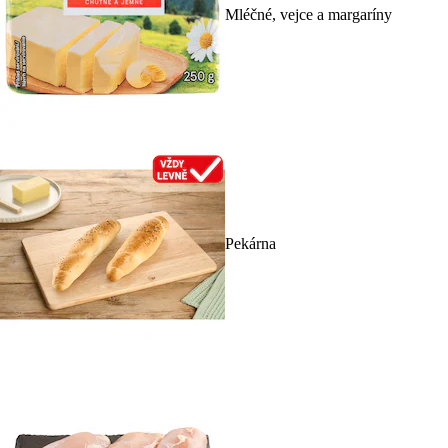
Mléčné, vejce a margaríny
Pekárna