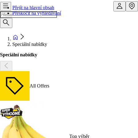
Přejít na hlavní obsah
Přeskočit na vyhledávání
Speciální nabídky
Speciální nabídky
All Offers
Top výběr