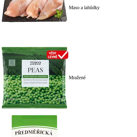
Maso a lahůdky
Mražené