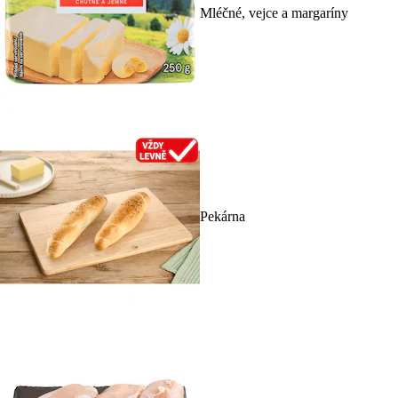
Mléčné, vejce a margaríny
Pekárna