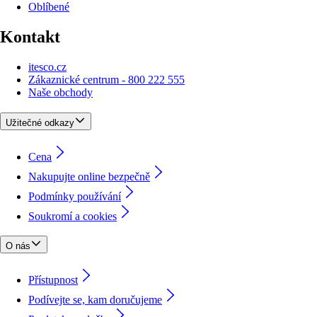
Oblíbené
Kontakt
itesco.cz
Zákaznické centrum - 800 222 555
Naše obchody
Užitečné odkazy
Cena
Nakupujte online bezpečně
Podmínky používání
Soukromí a cookies
O nás
Přístupnost
Podívejte se, kam doručujeme