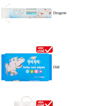
Drogerie
Dítě