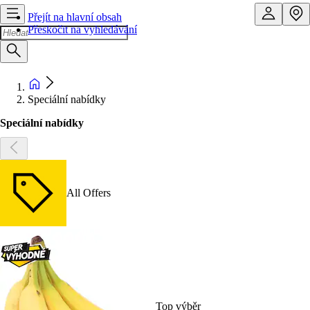
Přejít na hlavní obsah
Přeskočit na vyhledávání
Speciální nabídky
Speciální nabídky
All Offers
Top výběr