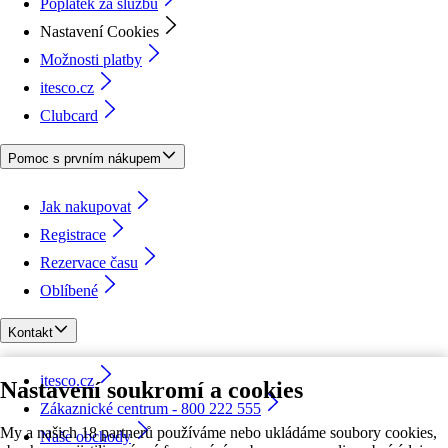
Poplatek za službu
Nastavení Cookies
Možnosti platby
itesco.cz
Clubcard
Pomoc s prvním nákupem
Jak nakupovat
Registrace
Rezervace času
Oblíbené
Kontakt
itesco.cz
Nastavení soukromí a cookies
Zákaznické centrum - 800 222 555
My a našich 18 partnerů používáme nebo ukládáme soubory cookies,
Naše obchody