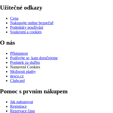
Užitečné odkazy
Cena
Nakupujte online bezpečně
Podmínky používání
Soukromí a cookies
O nás
Přístupnost
Podívejte se, kam doručujeme
Poplatek za službu
Nastavení Cookies
Možnosti platby
itesco.cz
Clubcard
Pomoc s prvním nákupem
Jak nakupovat
Registrace
Rezervace času