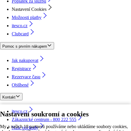
Poplatek za službu
Nastavení Cookies
Možnosti platby
itesco.cz
Clubcard
Pomoc s prvním nákupem
Jak nakupovat
Registrace
Rezervace času
Oblíbené
Kontakt
itesco.cz
Nastavení soukromí a cookies
Zákaznické centrum - 800 222 555
My a našich 18 partnerů používáme nebo ukládáme soubory cookies,
Naše obchody