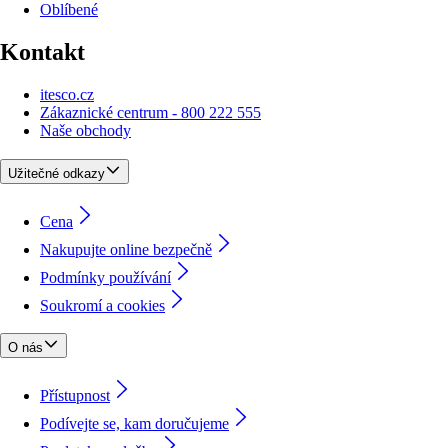
Oblíbené
Kontakt
itesco.cz
Zákaznické centrum - 800 222 555
Naše obchody
Užitečné odkazy
Cena
Nakupujte online bezpečně
Podmínky používání
Soukromí a cookies
O nás
Přístupnost
Podívejte se, kam doručujeme