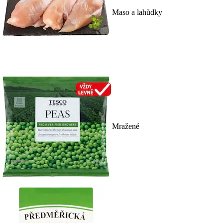
Maso a lahůdky
Mražené