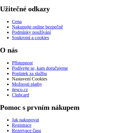
Užitečné odkazy
Cena
Nakupujte online bezpečně
Podmínky používání
Soukromí a cookies
O nás
Přístupnost
Podívejte se, kam doručujeme
Poplatek za službu
Nastavení Cookies
Možnosti platby
itesco.cz
Clubcard
Pomoc s prvním nákupem
Jak nakupovat
Registrace
Rezervace času