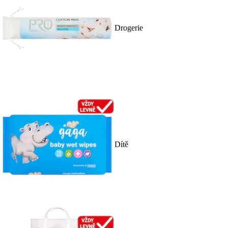
Drogerie
Dítě