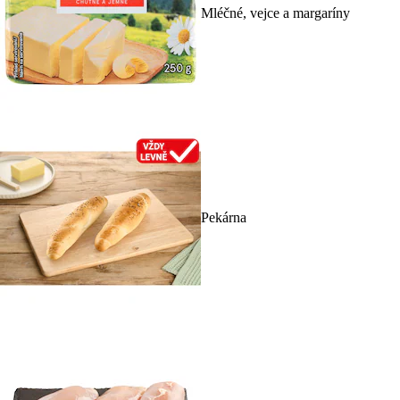
Mléčné, vejce a margaríny
Pekárna