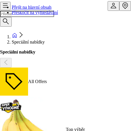
Přejít na hlavní obsah
Přeskočit na vyhledávání
Speciální nabídky
Speciální nabídky
All Offers
Top výběr