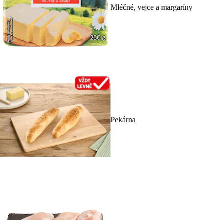
Mléčné, vejce a margaríny
Pekárna