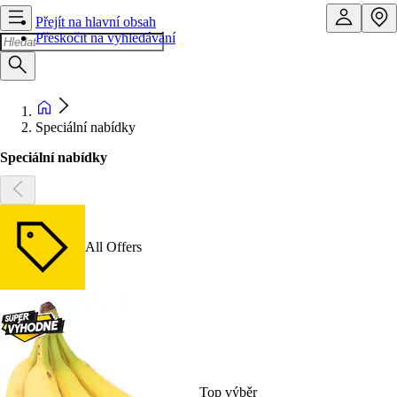
Přejít na hlavní obsah
Přeskočit na vyhledávání
Speciální nabídky
Speciální nabídky
All Offers
Top výběr