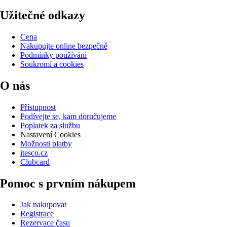
Užitečné odkazy
Cena
Nakupujte online bezpečně
Podmínky používání
Soukromí a cookies
O nás
Přístupnost
Podívejte se, kam doručujeme
Poplatek za službu
Nastavení Cookies
Možnosti platby
itesco.cz
Clubcard
Pomoc s prvním nákupem
Jak nakupovat
Registrace
Rezervace času