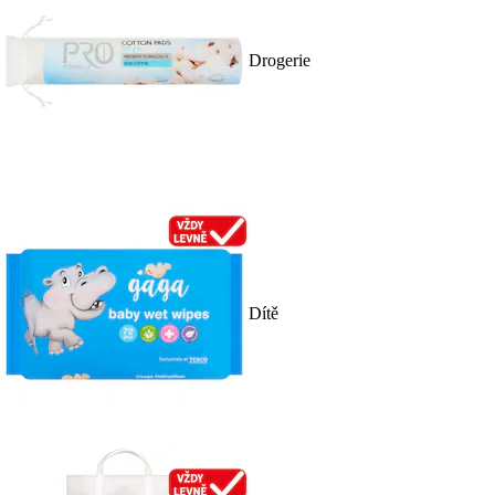
Drogerie
Dítě