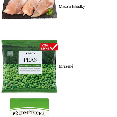
Maso a lahůdky
Mražené