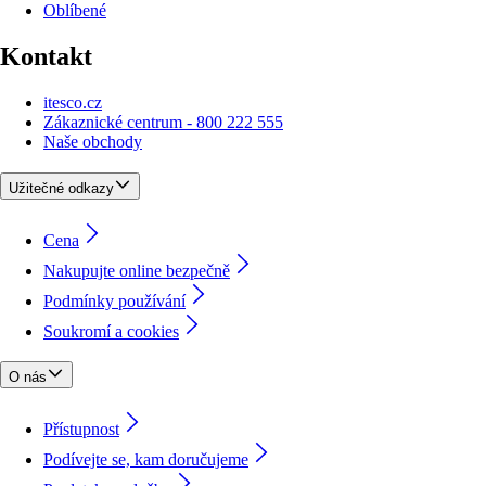
Oblíbené
Kontakt
itesco.cz
Zákaznické centrum - 800 222 555
Naše obchody
Užitečné odkazy
Cena
Nakupujte online bezpečně
Podmínky používání
Soukromí a cookies
O nás
Přístupnost
Podívejte se, kam doručujeme