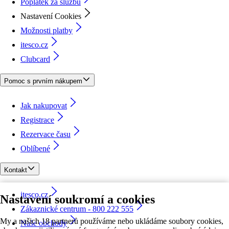
Poplatek za službu
Nastavení Cookies
Možnosti platby
itesco.cz
Clubcard
Pomoc s prvním nákupem
Jak nakupovat
Registrace
Rezervace času
Oblíbené
Kontakt
itesco.cz
Nastavení soukromí a cookies
Zákaznické centrum - 800 222 555
My a našich 18 partnerů používáme nebo ukládáme soubory cookies,
Naše obchody