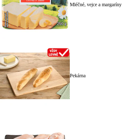
Mléčné, vejce a margaríny
Pekárna