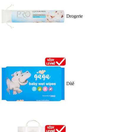
Drogerie
Dítě