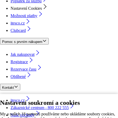
Poplatek za službu
Nastavení Cookies
Možnosti platby
itesco.cz
Clubcard
Pomoc s prvním nákupem
Jak nakupovat
Registrace
Rezervace času
Oblíbené
Kontakt
itesco.cz
Nastavení soukromí a cookies
Zákaznické centrum - 800 222 555
My a našich 18 partnerů používáme nebo ukládáme soubory cookies,
Naše obchody