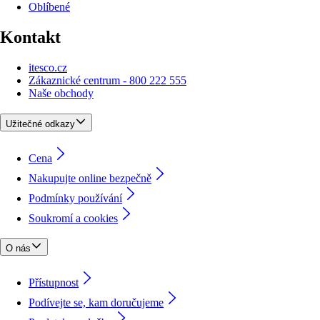
Oblíbené
Kontakt
itesco.cz
Zákaznické centrum - 800 222 555
Naše obchody
Užitečné odkazy
Cena
Nakupujte online bezpečně
Podmínky používání
Soukromí a cookies
O nás
Přístupnost
Podívejte se, kam doručujeme