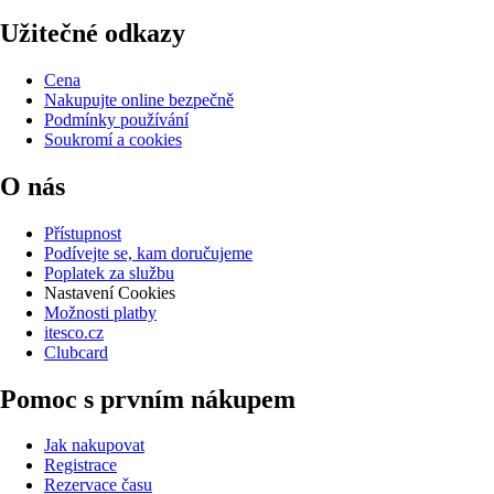
Užitečné odkazy
Cena
Nakupujte online bezpečně
Podmínky používání
Soukromí a cookies
O nás
Přístupnost
Podívejte se, kam doručujeme
Poplatek za službu
Nastavení Cookies
Možnosti platby
itesco.cz
Clubcard
Pomoc s prvním nákupem
Jak nakupovat
Registrace
Rezervace času