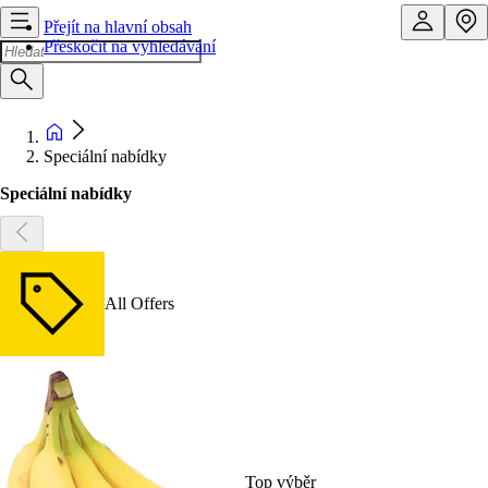
Přejít na hlavní obsah
Přeskočit na vyhledávání
Speciální nabídky
Speciální nabídky
All Offers
Top výběr