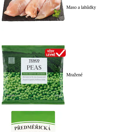
Maso a lahůdky
Mražené