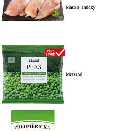
Maso a lahůdky
Mražené