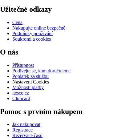
Užitečné odkazy
Cena
Nakupujte online bezpečně
Podmínky používání
Soukromí a cookies
O nás
Přístupnost
Podívejte se, kam doručujeme
Poplatek za službu
Nastavení Cookies
Možnosti platby
itesco.cz
Clubcard
Pomoc s prvním nákupem
Jak nakupovat
Registrace
Rezervace času