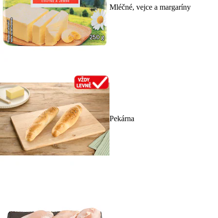
Mléčné, vejce a margaríny
Pekárna