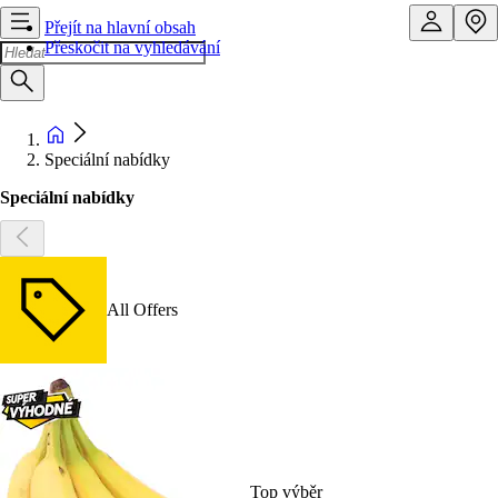
Přejít na hlavní obsah
Přeskočit na vyhledávání
Speciální nabídky
Speciální nabídky
All Offers
Top výběr