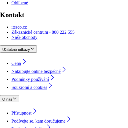
Oblíbené
Kontakt
itesco.cz
Zákaznické centrum - 800 222 555
Naše obchody
Užitečné odkazy
Cena
Nakupujte online bezpečně
Podmínky používání
Soukromí a cookies
O nás
Přístupnost
Podívejte se, kam doručujeme