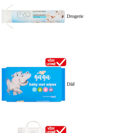
Drogerie
Dítě