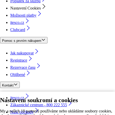
Poplatek za službu
Nastavení Cookies
Možnosti platby
itesco.cz
Clubcard
Pomoc s prvním nákupem
Jak nakupovat
Registrace
Rezervace času
Oblíbené
Kontakt
itesco.cz
Nastavení soukromí a cookies
Zákaznické centrum - 800 222 555
My a našich 18 partnerů používáme nebo ukládáme soubory cookies,
Naše obchody