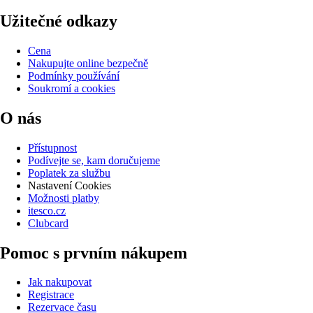
Užitečné odkazy
Cena
Nakupujte online bezpečně
Podmínky používání
Soukromí a cookies
O nás
Přístupnost
Podívejte se, kam doručujeme
Poplatek za službu
Nastavení Cookies
Možnosti platby
itesco.cz
Clubcard
Pomoc s prvním nákupem
Jak nakupovat
Registrace
Rezervace času