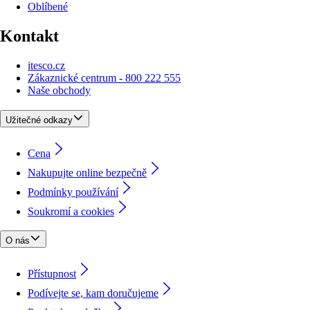
Oblíbené
Kontakt
itesco.cz
Zákaznické centrum - 800 222 555
Naše obchody
Užitečné odkazy
Cena
Nakupujte online bezpečně
Podmínky používání
Soukromí a cookies
O nás
Přístupnost
Podívejte se, kam doručujeme