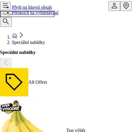
Přejít na hlavní obsah
Přeskočit na vyhledávání
Speciální nabídky
Speciální nabídky
All Offers
Top výběr