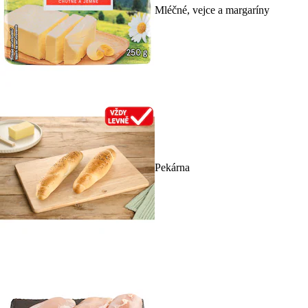
Mléčné, vejce a margaríny
Pekárna