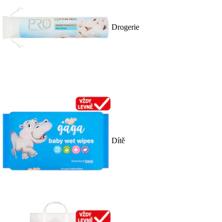
Drogerie
Dítě