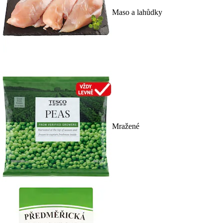
Maso a lahůdky
Mražené