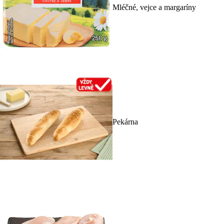
Mléčné, vejce a margaríny
Pekárna