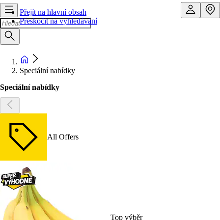
Přejít na hlavní obsah
Přeskočit na vyhledávání
Speciální nabídky
Speciální nabídky
All Offers
Top výběr