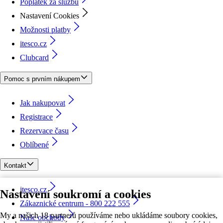
Poplatek za službu
Nastavení Cookies
Možnosti platby
itesco.cz
Clubcard
Pomoc s prvním nákupem
Jak nakupovat
Registrace
Rezervace času
Oblíbené
Kontakt
itesco.cz
Nastavení soukromí a cookies
Zákaznické centrum - 800 222 555
My a našich 18 partnerů používáme nebo ukládáme soubory cookies,
Naše obchody