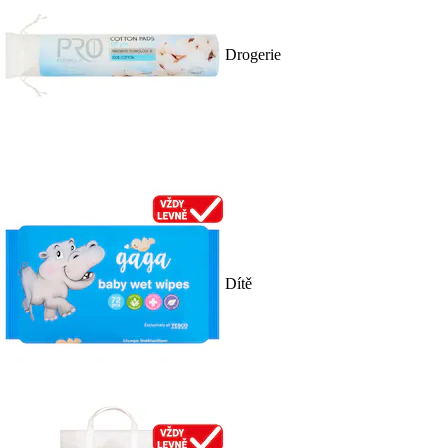
Drogerie
Dítě