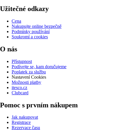
Užitečné odkazy
Cena
Nakupujte online bezpečně
Podmínky používání
Soukromí a cookies
O nás
Přístupnost
Podívejte se, kam doručujeme
Poplatek za službu
Nastavení Cookies
Možnosti platby
itesco.cz
Clubcard
Pomoc s prvním nákupem
Jak nakupovat
Registrace
Rezervace času