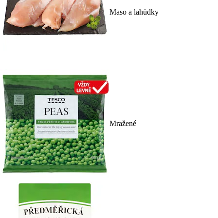
Maso a lahůdky
Mražené