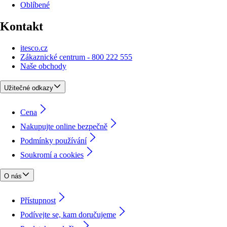
Oblíbené
Kontakt
itesco.cz
Zákaznické centrum - 800 222 555
Naše obchody
Užitečné odkazy
Cena
Nakupujte online bezpečně
Podmínky používání
Soukromí a cookies
O nás
Přístupnost
Podívejte se, kam doručujeme