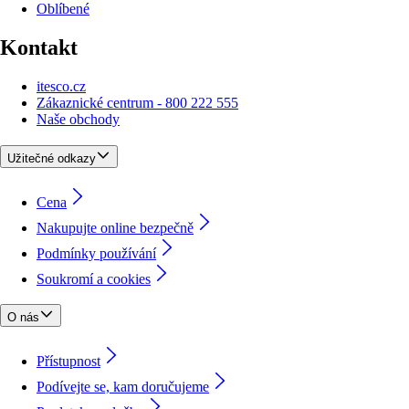
Oblíbené
Kontakt
itesco.cz
Zákaznické centrum - 800 222 555
Naše obchody
Užitečné odkazy
Cena
Nakupujte online bezpečně
Podmínky používání
Soukromí a cookies
O nás
Přístupnost
Podívejte se, kam doručujeme