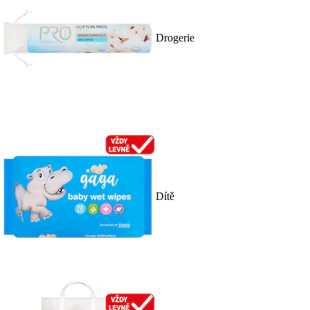
Drogerie
Dítě