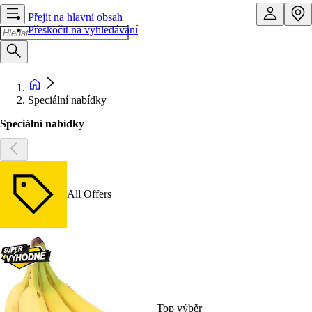
Přejít na hlavní obsah
Přeskočit na vyhledávání
Speciální nabídky
Speciální nabídky
All Offers
Top výběr