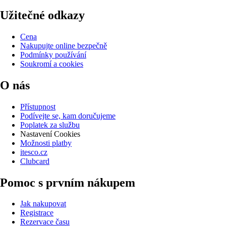
Užitečné odkazy
Cena
Nakupujte online bezpečně
Podmínky používání
Soukromí a cookies
O nás
Přístupnost
Podívejte se, kam doručujeme
Poplatek za službu
Nastavení Cookies
Možnosti platby
itesco.cz
Clubcard
Pomoc s prvním nákupem
Jak nakupovat
Registrace
Rezervace času