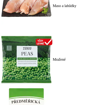
Maso a lahůdky
Mražené