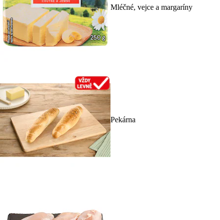
Mléčné, vejce a margaríny
Pekárna