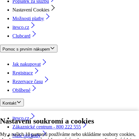
Poplatek za službu
Nastavení Cookies
Možnosti platby
itesco.cz
Clubcard
Pomoc s prvním nákupem
Jak nakupovat
Registrace
Rezervace času
Oblíbené
Kontakt
itesco.cz
Nastavení soukromí a cookies
Zákaznické centrum - 800 222 555
My a našich 18 partnerů používáme nebo ukládáme soubory cookies,
Naše obchody