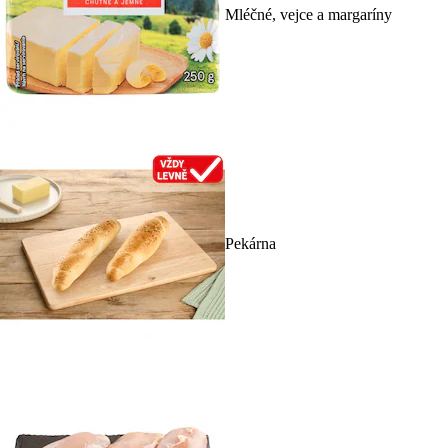
Mléčné, vejce a margaríny
Pekárna