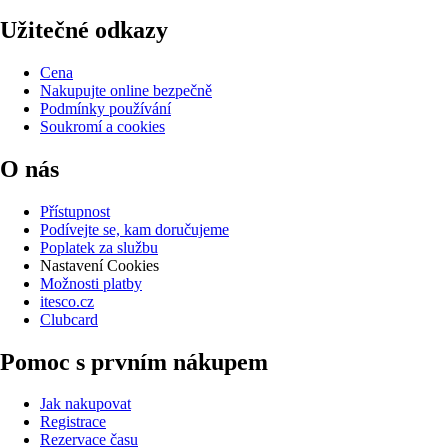
Užitečné odkazy
Cena
Nakupujte online bezpečně
Podmínky používání
Soukromí a cookies
O nás
Přístupnost
Podívejte se, kam doručujeme
Poplatek za službu
Nastavení Cookies
Možnosti platby
itesco.cz
Clubcard
Pomoc s prvním nákupem
Jak nakupovat
Registrace
Rezervace času