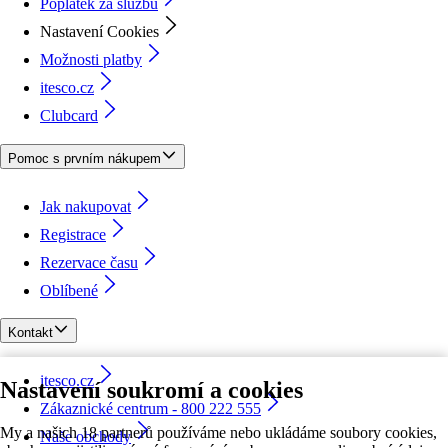
Poplatek za službu
Nastavení Cookies
Možnosti platby
itesco.cz
Clubcard
Pomoc s prvním nákupem
Jak nakupovat
Registrace
Rezervace času
Oblíbené
Kontakt
itesco.cz
Nastavení soukromí a cookies
Zákaznické centrum - 800 222 555
My a našich 18 partnerů používáme nebo ukládáme soubory cookies,
Naše obchody