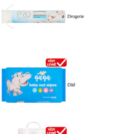
Drogerie
Dítě