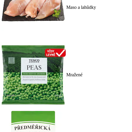
Maso a lahůdky
Mražené