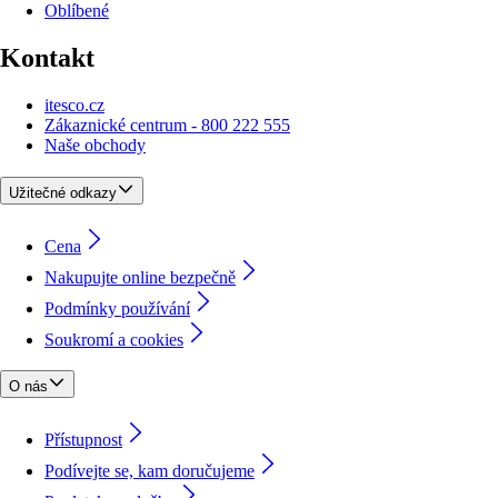
Oblíbené
Kontakt
itesco.cz
Zákaznické centrum - 800 222 555
Naše obchody
Užitečné odkazy
Cena
Nakupujte online bezpečně
Podmínky používání
Soukromí a cookies
O nás
Přístupnost
Podívejte se, kam doručujeme