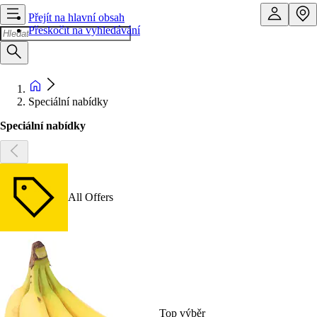
Přejít na hlavní obsah
Přeskočit na vyhledávání
Speciální nabídky
Speciální nabídky
All Offers
Top výběr