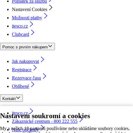
Poplatek za službu
Nastavení Cookies
Možnosti platby
itesco.cz
Clubcard
Pomoc s prvním nákupem
Jak nakupovat
Registrace
Rezervace času
Oblíbené
Kontakt
itesco.cz
Nastavení soukromí a cookies
Zákaznické centrum - 800 222 555
My a našich 18 partnerů používáme nebo ukládáme soubory cookies,
Naše obchody