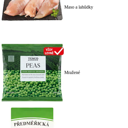
Maso a lahůdky
Mražené