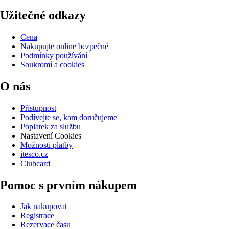
Užitečné odkazy
Cena
Nakupujte online bezpečně
Podmínky používání
Soukromí a cookies
O nás
Přístupnost
Podívejte se, kam doručujeme
Poplatek za službu
Nastavení Cookies
Možnosti platby
itesco.cz
Clubcard
Pomoc s prvním nákupem
Jak nakupovat
Registrace
Rezervace času