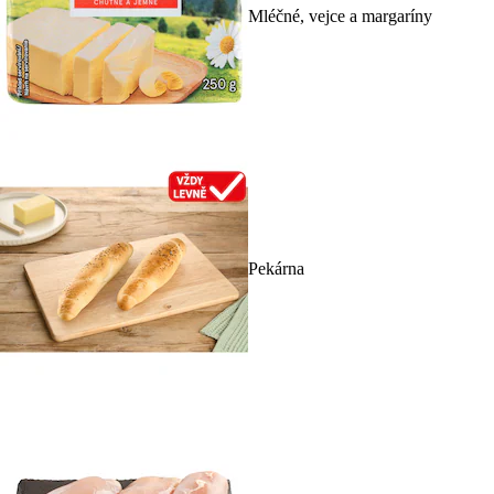
Mléčné, vejce a margaríny
Pekárna