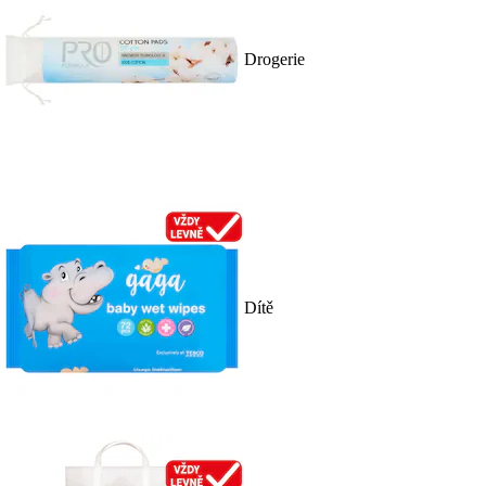
Drogerie
Dítě