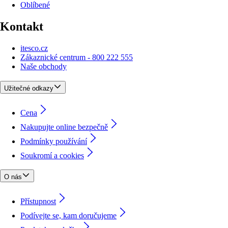
Oblíbené
Kontakt
itesco.cz
Zákaznické centrum - 800 222 555
Naše obchody
Užitečné odkazy
Cena
Nakupujte online bezpečně
Podmínky používání
Soukromí a cookies
O nás
Přístupnost
Podívejte se, kam doručujeme