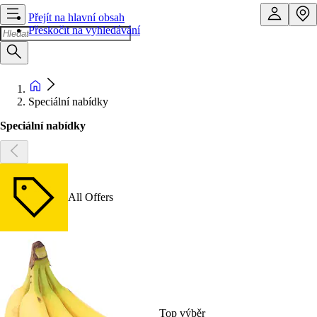
Přejít na hlavní obsah
Přeskočit na vyhledávání
Speciální nabídky
Speciální nabídky
All Offers
Top výběr