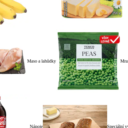
Maso a lahůdky
Mra
Nápoje
Speciální v