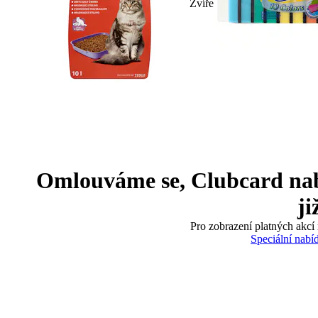
Zvíře
Omlouváme se, Clubcard nabíd
ji
Pro zobrazení platných akcí 
Speciální nabí