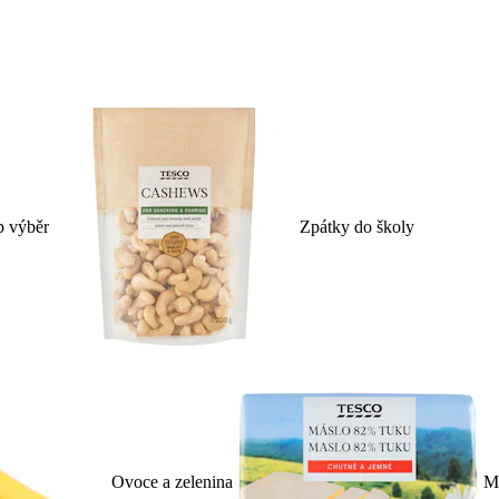
p výběr
Zpátky do školy
Ovoce a zelenina
Ml