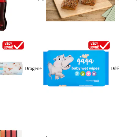
Drogerie
Dítě