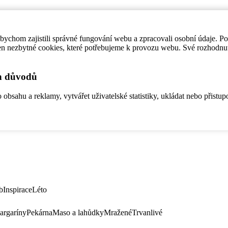
ychom zajistili správné fungování webu a zpracovali osobní údaje. P
en nezbytné cookies, které potřebujeme k provozu webu. Své rozhodnu
ch důvodů
bsahu a reklamy, vytvářet uživatelské statistiky, ukládat nebo přistup
b
Inspirace
Léto
argaríny
Pekárna
Maso a lahůdky
Mražené
Trvanlivé