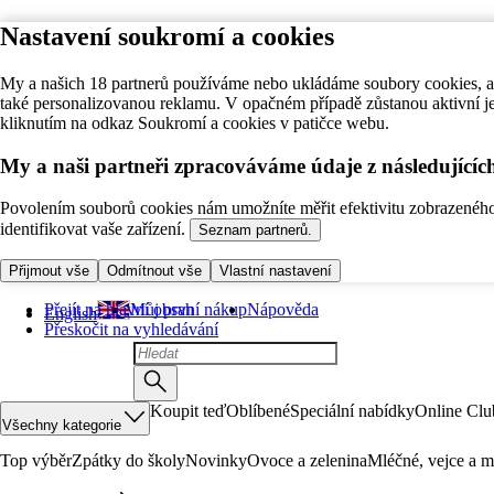
Nastavení soukromí a cookies
My a našich 18 partnerů používáme nebo ukládáme soubory cookies, ab
také personalizovanou reklamu. V opačném případě zůstanou aktivní j
kliknutím na odkaz Soukromí a cookies v patičce webu.
My a naši partneři zpracováváme údaje z následující
Povolením souborů cookies nám umožníte měřit efektivitu zobrazeného o
identifikovat vaše zařízení.
Seznam partnerů.
Přijmout vše
Odmítnout vše
Vlastní nastavení
Přejít na hlavní obsah
Můj první nákup
Nápověda
English
Přeskočit na vyhledávání
Koupit teď
Oblíbené
Speciální nabídky
Online Clu
Všechny kategorie
Top výběr
Zpátky do školy
Novinky
Ovoce a zelenina
Mléčné, vejce a m