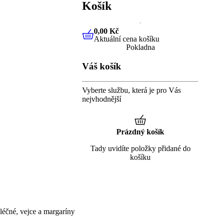
Košík
0,00 Kč
Aktuální cena košíku
0,00 Kč
Aktuální cena košíku
Pokladna
Váš košík
Vyberte službu, která je pro Vás
nejvhodnější
Prázdný košík
Tady uvidíte položky přidané do
košíku
éčné, vejce a margaríny