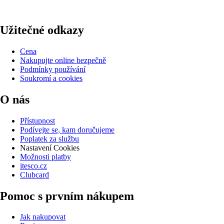
Užitečné odkazy
Cena
Nakupujte online bezpečně
Podmínky používání
Soukromí a cookies
O nás
Přístupnost
Podívejte se, kam doručujeme
Poplatek za službu
Nastavení Cookies
Možnosti platby
itesco.cz
Clubcard
Pomoc s prvním nákupem
Jak nakupovat