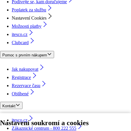
Podívejte se, kam doručujeme
Poplatek za službu
Nastavení Cookies
Možnosti platby
itesco.cz
Clubcard
Pomoc s prvním nákupem
Jak nakupovat
Registrace
Rezervace času
Oblíbené
Kontakt
itesco.cz
Nastavení soukromí a cookies
Zákaznické centrum - 800 222 555