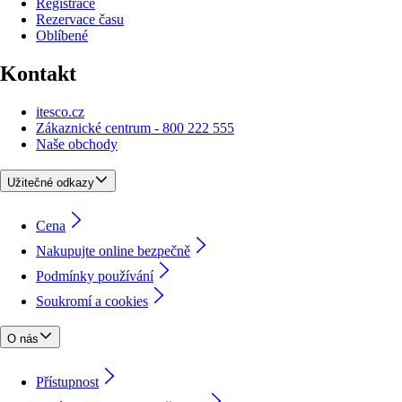
Registrace
Rezervace času
Oblíbené
Kontakt
itesco.cz
Zákaznické centrum - 800 222 555
Naše obchody
Užitečné odkazy
Cena
Nakupujte online bezpečně
Podmínky používání
Soukromí a cookies
O nás
Přístupnost