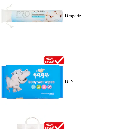
Drogerie
Dítě