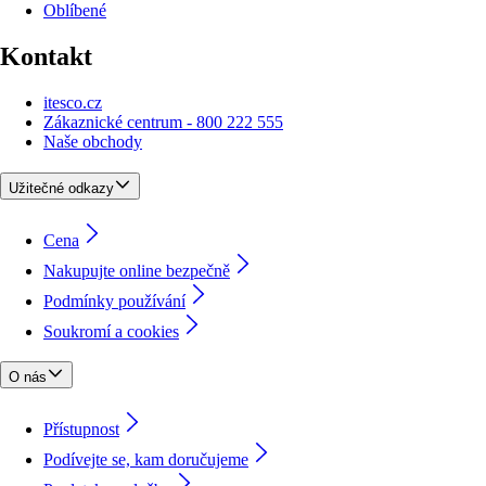
Oblíbené
Kontakt
itesco.cz
Zákaznické centrum - 800 222 555
Naše obchody
Užitečné odkazy
Cena
Nakupujte online bezpečně
Podmínky používání
Soukromí a cookies
O nás
Přístupnost
Podívejte se, kam doručujeme