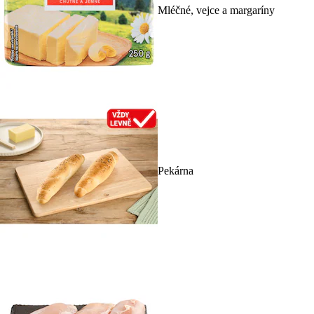
Mléčné, vejce a margaríny
Pekárna