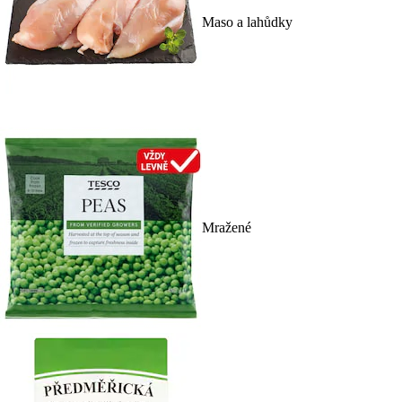
Maso a lahůdky
Mražené