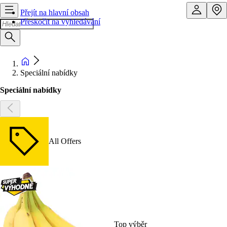
Přejít na hlavní obsah
Přeskočit na vyhledávání
Speciální nabídky
Speciální nabídky
All Offers
Top výběr