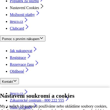
Poplatek za službu
Nastavení Cookies
Možnosti platby
itesco.cz
Clubcard
Pomoc s prvním nákupem
Jak nakupovat
Registrace
Rezervace času
Oblíbené
Kontakt
itesco.cz
Nastavení soukromí a cookies
Zákaznické centrum - 800 222 555
My a našich 18 partnerů používáme nebo ukládáme soubory cookies,
Naše obchody