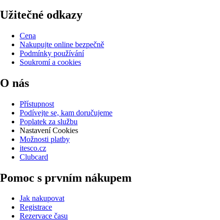
Užitečné odkazy
Cena
Nakupujte online bezpečně
Podmínky používání
Soukromí a cookies
O nás
Přístupnost
Podívejte se, kam doručujeme
Poplatek za službu
Nastavení Cookies
Možnosti platby
itesco.cz
Clubcard
Pomoc s prvním nákupem
Jak nakupovat
Registrace
Rezervace času