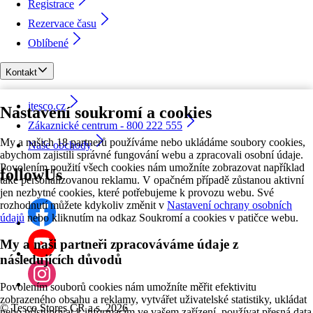
Registrace
Rezervace času
Oblíbené
Kontakt
itesco.cz
Nastavení soukromí a cookies
Zákaznické centrum - 800 222 555
My a našich 18 partnerů používáme nebo ukládáme soubory cookies,
Naše obchody
abychom zajistili správné fungování webu a zpracovali osobní údaje.
Povolením použití všech cookies nám umožníte zobrazovat například
followUs
také personalizovanou reklamu. V opačném případě zůstanou aktivní
jen nezbytné cookies, které potřebujeme k provozu webu. Své
rozhodnutí můžete kdykoliv změnit v
Nastavení ochrany osobních
údajů
nebo kliknutím na odkaz Soukromí a cookies v patičce webu.
My a naši partneři zpracováváme údaje z
následujících důvodů
Povolením souborů cookies nám umožníte měřit efektivitu
zobrazeného obsahu a reklamy, vytvářet uživatelské statistiky, ukládat
©
Tesco Stores ČR a.s. 2026
nebo přistupovat k informacím ve vašem zařízení, používat přesná data