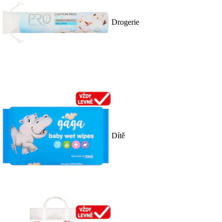
Drogerie
Dítě