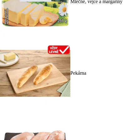
Mléčné, vejce a margaríny
Pekárna