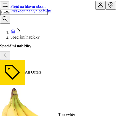
Přejít na hlavní obsah
Přeskočit na vyhledávání
Speciální nabídky
Speciální nabídky
All Offers
Top výběr