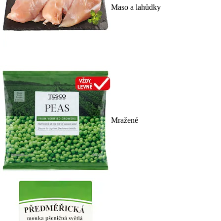
Maso a lahůdky
Mražené