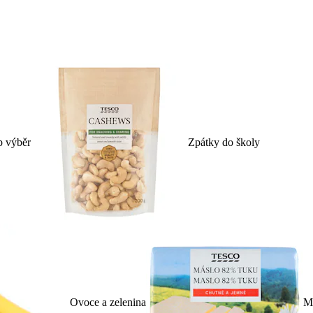
p výběr
Zpátky do školy
Ovoce a zelenina
Ml