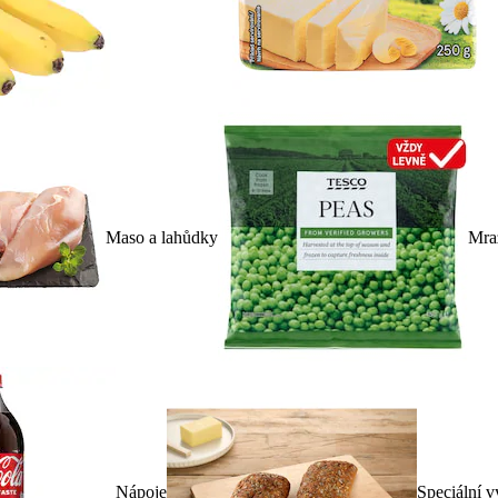
Maso a lahůdky
Mra
Nápoje
Speciální v