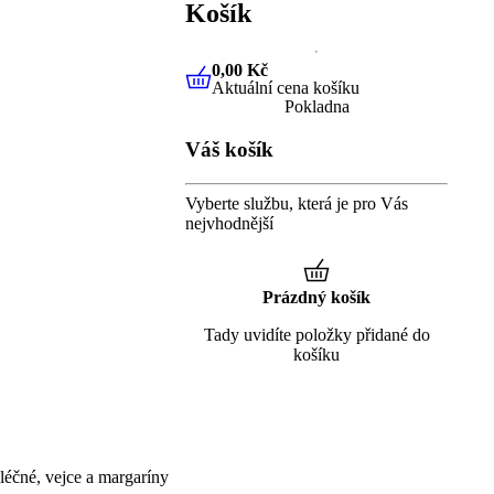
Košík
0,00 Kč
Aktuální cena košíku
0,00 Kč
Aktuální cena košíku
Pokladna
Váš košík
Vyberte službu, která je pro Vás
nejvhodnější
Prázdný košík
Tady uvidíte položky přidané do
košíku
éčné, vejce a margaríny