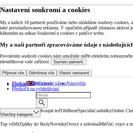
Nastavení soukromí a cookies
My a našich 18 partnerů používáme nebo ukládáme soubory cookies, ab
také personalizovanou reklamu. V opačném případě zůstanou aktivní j
kliknutím na odkaz Soukromí a cookies v patičce webu.
My a naši partneři zpracováváme údaje z následující
Povolením souborů cookies nám umožníte měřit efektivitu zobrazeného o
identifikovat vaše zařízení.
Seznam partnerů.
Přijmout vše
Odmítnout vše
Vlastní nastavení
Přejít na hlavní obsah
Můj první nákup
Nápověda
English
Přeskočit na vyhledávání
Koupit teď
Oblíbené
Speciální nabídky
Online Clu
Všechny kategorie
Top výběr
Zpátky do školy
Novinky
Ovoce a zelenina
Mléčné, vejce a m