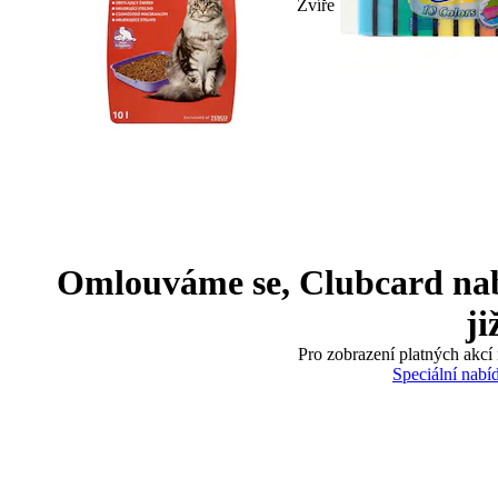
Zvíře
Omlouváme se, Clubcard nabíd
ji
Pro zobrazení platných akcí 
Speciální nabí