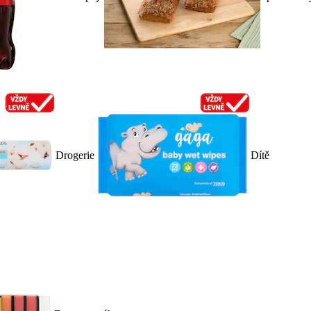
Drogerie
Dítě