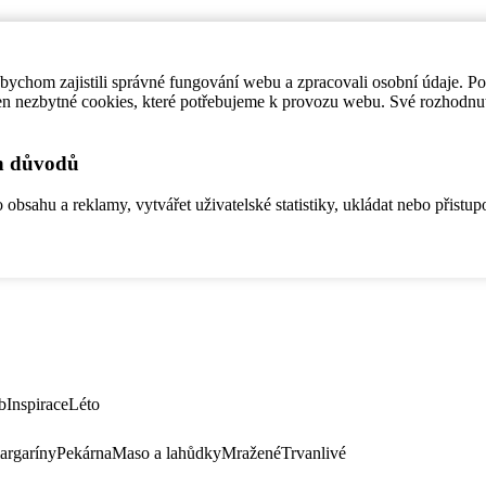
ychom zajistili správné fungování webu a zpracovali osobní údaje. P
en nezbytné cookies, které potřebujeme k provozu webu. Své rozhodnu
ch důvodů
bsahu a reklamy, vytvářet uživatelské statistiky, ukládat nebo přistup
b
Inspirace
Léto
argaríny
Pekárna
Maso a lahůdky
Mražené
Trvanlivé