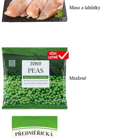
Maso a lahůdky
Mražené