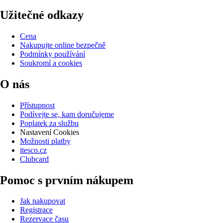
Užitečné odkazy
Cena
Nakupujte online bezpečně
Podmínky používání
Soukromí a cookies
O nás
Přístupnost
Podívejte se, kam doručujeme
Poplatek za službu
Nastavení Cookies
Možnosti platby
itesco.cz
Clubcard
Pomoc s prvním nákupem
Jak nakupovat
Registrace
Rezervace času