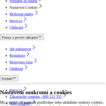
Poplatek za službu
Nastavení Cookies
Možnosti platby
itesco.cz
Clubcard
Pomoc s prvním nákupem
Jak nakupovat
Registrace
Rezervace času
Oblíbené
Kontakt
itesco.cz
Nastavení soukromí a cookies
Zákaznické centrum - 800 222 555
My a našich 18 partnerů používáme nebo ukládáme soubory cookies,
Naše obchody