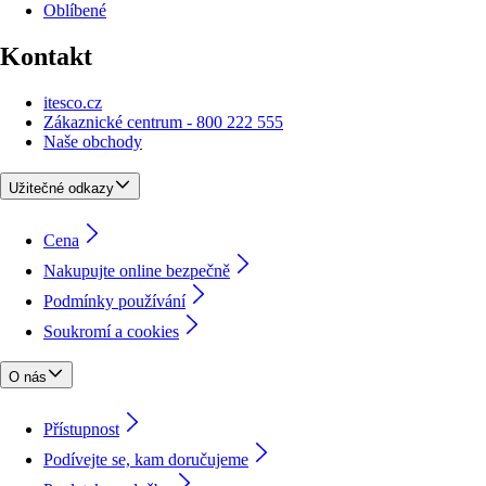
Oblíbené
Kontakt
itesco.cz
Zákaznické centrum - 800 222 555
Naše obchody
Užitečné odkazy
Cena
Nakupujte online bezpečně
Podmínky používání
Soukromí a cookies
O nás
Přístupnost
Podívejte se, kam doručujeme