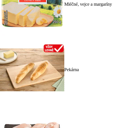
Mléčné, vejce a margaríny
Pekárna