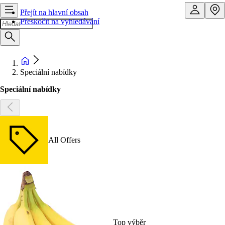
Přejít na hlavní obsah
Přeskočit na vyhledávání
Speciální nabídky
Speciální nabídky
All Offers
Top výběr