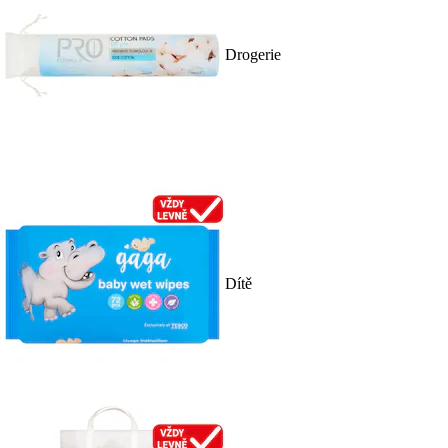
Drogerie
Dítě