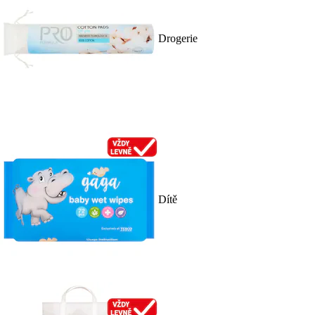
Drogerie
Dítě