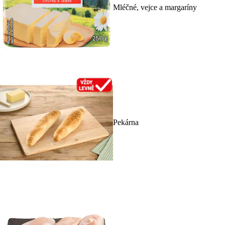
Mléčné, vejce a margaríny
Pekárna