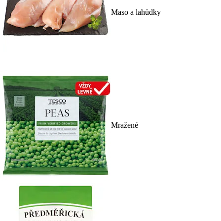
Maso a lahůdky
Mražené