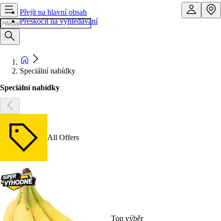
Přejít na hlavní obsah
Přeskočit na vyhledávání
Speciální nabídky
Speciální nabídky
All Offers
Top výběr