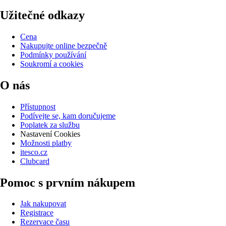
Užitečné odkazy
Cena
Nakupujte online bezpečně
Podmínky používání
Soukromí a cookies
O nás
Přístupnost
Podívejte se, kam doručujeme
Poplatek za službu
Nastavení Cookies
Možnosti platby
itesco.cz
Clubcard
Pomoc s prvním nákupem
Jak nakupovat
Registrace
Rezervace času