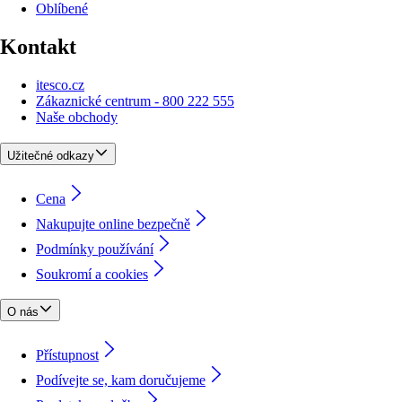
Oblíbené
Kontakt
itesco.cz
Zákaznické centrum - 800 222 555
Naše obchody
Užitečné odkazy
Cena
Nakupujte online bezpečně
Podmínky používání
Soukromí a cookies
O nás
Přístupnost
Podívejte se, kam doručujeme