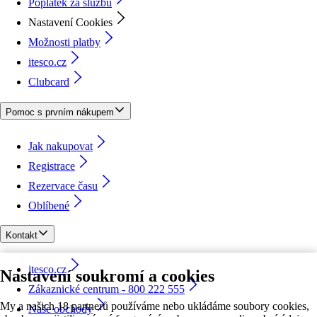
Poplatek za službu
Nastavení Cookies
Možnosti platby
itesco.cz
Clubcard
Pomoc s prvním nákupem
Jak nakupovat
Registrace
Rezervace času
Oblíbené
Kontakt
itesco.cz
Nastavení soukromí a cookies
Zákaznické centrum - 800 222 555
My a našich 18 partnerů používáme nebo ukládáme soubory cookies,
Naše obchody