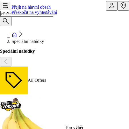
Přejít na hlavní obsah
Přeskočit na vyhledávání
Speciální nabídky
Speciální nabídky
All Offers
Top výběr