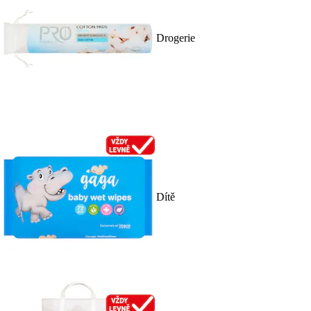
Drogerie
Dítě