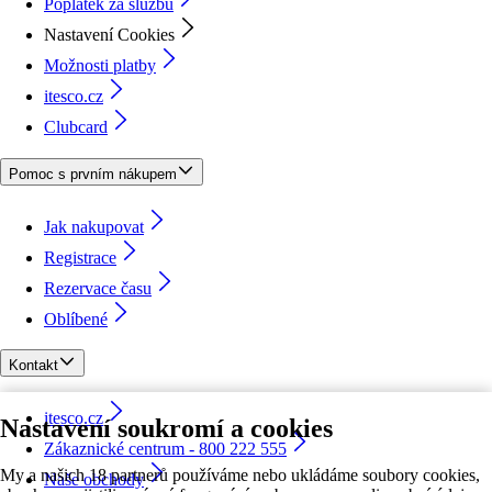
Poplatek za službu
Nastavení Cookies
Možnosti platby
itesco.cz
Clubcard
Pomoc s prvním nákupem
Jak nakupovat
Registrace
Rezervace času
Oblíbené
Kontakt
itesco.cz
Nastavení soukromí a cookies
Zákaznické centrum - 800 222 555
My a našich 18 partnerů používáme nebo ukládáme soubory cookies,
Naše obchody