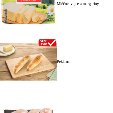
Mléčné, vejce a margaríny
Pekárna