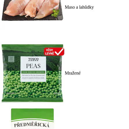
Maso a lahůdky
Mražené