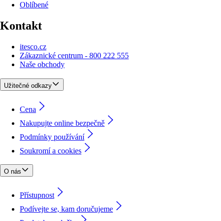
Oblíbené
Kontakt
itesco.cz
Zákaznické centrum - 800 222 555
Naše obchody
Užitečné odkazy
Cena
Nakupujte online bezpečně
Podmínky používání
Soukromí a cookies
O nás
Přístupnost
Podívejte se, kam doručujeme