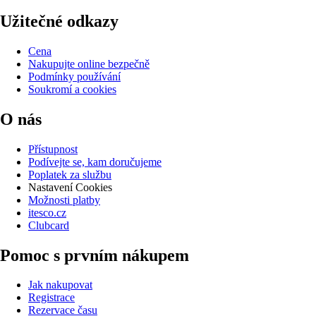
Užitečné odkazy
Cena
Nakupujte online bezpečně
Podmínky používání
Soukromí a cookies
O nás
Přístupnost
Podívejte se, kam doručujeme
Poplatek za službu
Nastavení Cookies
Možnosti platby
itesco.cz
Clubcard
Pomoc s prvním nákupem
Jak nakupovat
Registrace
Rezervace času