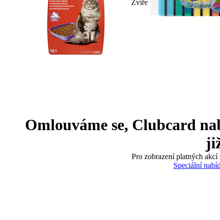
Zvíře
Omlouváme se, Clubcard nabíd
ji
Pro zobrazení platných akcí 
Speciální nabí