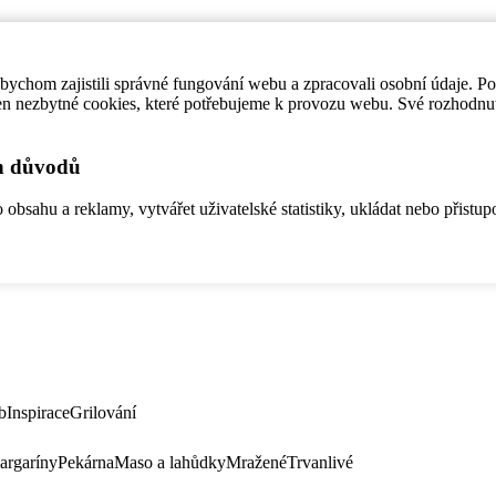
ychom zajistili správné fungování webu a zpracovali osobní údaje. P
en nezbytné cookies, které potřebujeme k provozu webu. Své rozhodnu
ch důvodů
bsahu a reklamy, vytvářet uživatelské statistiky, ukládat nebo přistup
b
Inspirace
Grilování
argaríny
Pekárna
Maso a lahůdky
Mražené
Trvanlivé