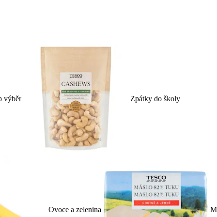
p výběr
Zpátky do školy
Ovoce a zelenina
Ml