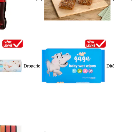
Drogerie
Dítě