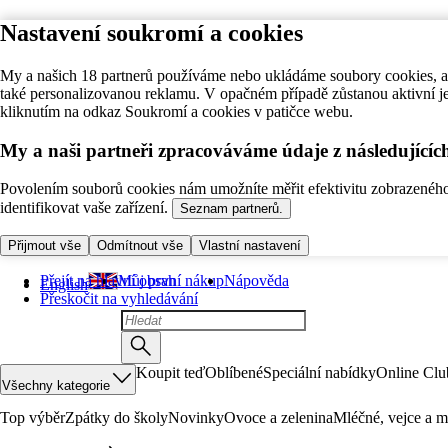
Nastavení soukromí a cookies
My a našich 18 partnerů používáme nebo ukládáme soubory cookies, ab
také personalizovanou reklamu. V opačném případě zůstanou aktivní j
kliknutím na odkaz Soukromí a cookies v patičce webu.
My a naši partneři zpracováváme údaje z následující
Povolením souborů cookies nám umožníte měřit efektivitu zobrazeného o
identifikovat vaše zařízení.
Seznam partnerů.
Přijmout vše
Odmítnout vše
Vlastní nastavení
Přejít na hlavní obsah
Můj první nákup
Nápověda
English
Přeskočit na vyhledávání
Koupit teď
Oblíbené
Speciální nabídky
Online Clu
Všechny kategorie
Top výběr
Zpátky do školy
Novinky
Ovoce a zelenina
Mléčné, vejce a m