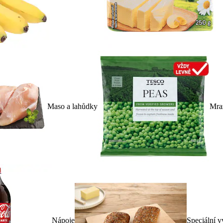
Maso a lahůdky
Mra
Nápoje
Speciální v