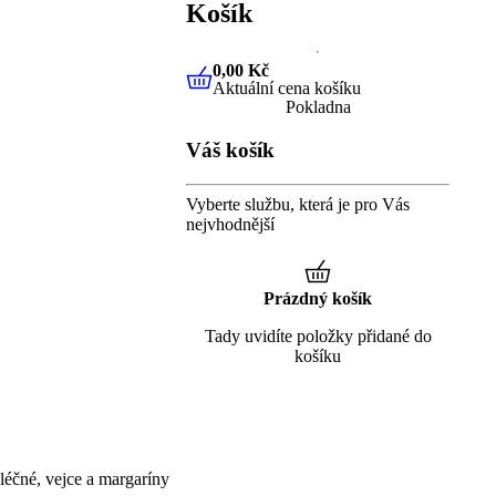
Košík
0,00 Kč
Aktuální cena košíku
0,00 Kč
Aktuální cena košíku
Pokladna
Váš košík
Vyberte službu, která je pro Vás
nejvhodnější
Prázdný košík
Tady uvidíte položky přidané do
košíku
éčné, vejce a margaríny