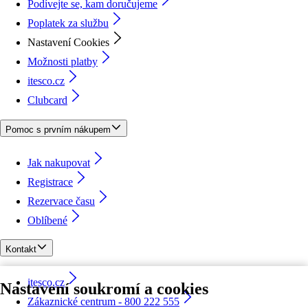
Podívejte se, kam doručujeme
Poplatek za službu
Nastavení Cookies
Možnosti platby
itesco.cz
Clubcard
Pomoc s prvním nákupem
Jak nakupovat
Registrace
Rezervace času
Oblíbené
Kontakt
itesco.cz
Nastavení soukromí a cookies
Zákaznické centrum - 800 222 555