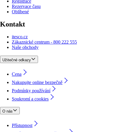
Registrace
Rezervace času
Oblíbené
Kontakt
itesco.cz
Zákaznické centrum - 800 222 555
Naše obchody
Užitečné odkazy
Cena
Nakupujte online bezpečně
Podmínky používání
Soukromí a cookies
O nás
Přístupnost