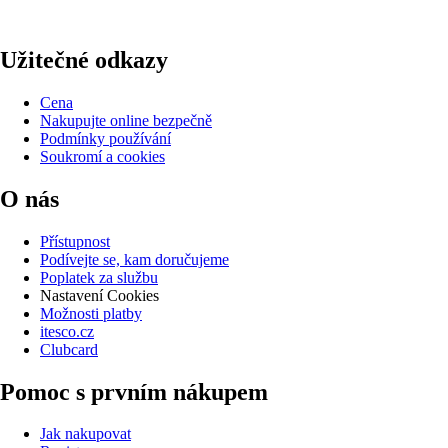
Užitečné odkazy
Cena
Nakupujte online bezpečně
Podmínky používání
Soukromí a cookies
O nás
Přístupnost
Podívejte se, kam doručujeme
Poplatek za službu
Nastavení Cookies
Možnosti platby
itesco.cz
Clubcard
Pomoc s prvním nákupem
Jak nakupovat