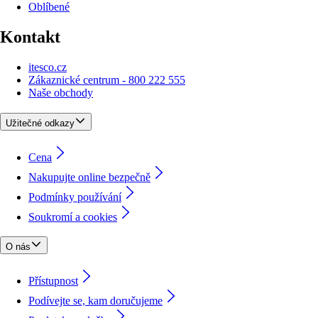
Oblíbené
Kontakt
itesco.cz
Zákaznické centrum - 800 222 555
Naše obchody
Užitečné odkazy
Cena
Nakupujte online bezpečně
Podmínky používání
Soukromí a cookies
O nás
Přístupnost
Podívejte se, kam doručujeme