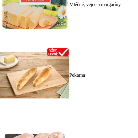
Mléčné, vejce a margaríny
Pekárna