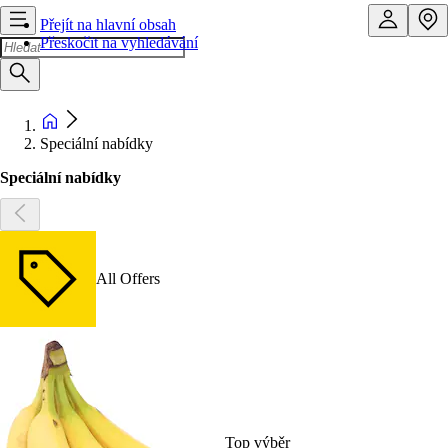
Přejít na hlavní obsah
Přeskočit na vyhledávání
Speciální nabídky
Speciální nabídky
All Offers
Top výběr