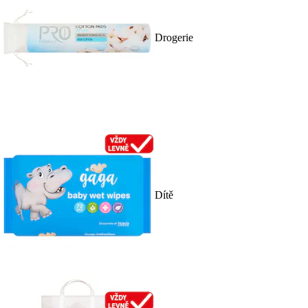
Drogerie
Dítě