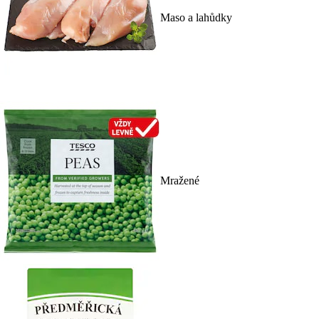
Maso a lahůdky
Mražené