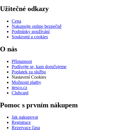
Užitečné odkazy
Cena
Nakupujte online bezpečně
Podmínky používání
Soukromí a cookies
O nás
Přístupnost
Podívejte se, kam doručujeme
Poplatek za službu
Nastavení Cookies
Možnosti platby
itesco.cz
Clubcard
Pomoc s prvním nákupem
Jak nakupovat
Registrace
Rezervace času