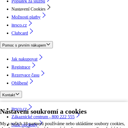
Poplatek za službu
Nastavení Cookies
Možnosti platby
itesco.cz
Clubcard
Pomoc s prvním nákupem
Jak nakupovat
Registrace
Rezervace času
Oblíbené
Kontakt
itesco.cz
Nastavení soukromí a cookies
Zákaznické centrum - 800 222 555
My a našich 18 partnerů používáme nebo ukládáme soubory cookies,
Naše obchody