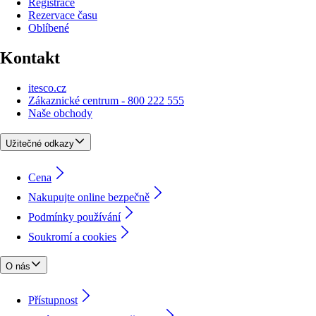
Registrace
Rezervace času
Oblíbené
Kontakt
itesco.cz
Zákaznické centrum - 800 222 555
Naše obchody
Užitečné odkazy
Cena
Nakupujte online bezpečně
Podmínky používání
Soukromí a cookies
O nás
Přístupnost