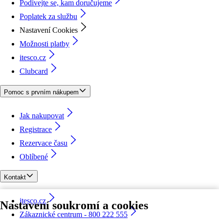
Podívejte se, kam doručujeme
Poplatek za službu
Nastavení Cookies
Možnosti platby
itesco.cz
Clubcard
Pomoc s prvním nákupem
Jak nakupovat
Registrace
Rezervace času
Oblíbené
Kontakt
itesco.cz
Nastavení soukromí a cookies
Zákaznické centrum - 800 222 555