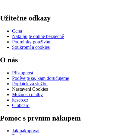
Užitečné odkazy
Cena
Nakupujte online bezpečně
Podmínky používání
Soukromí a cookies
O nás
Přístupnost
Podívejte se, kam doručujeme
Poplatek za službu
Nastavení Cookies
Možnosti platby
itesco.cz
Clubcard
Pomoc s prvním nákupem
Jak nakupovat