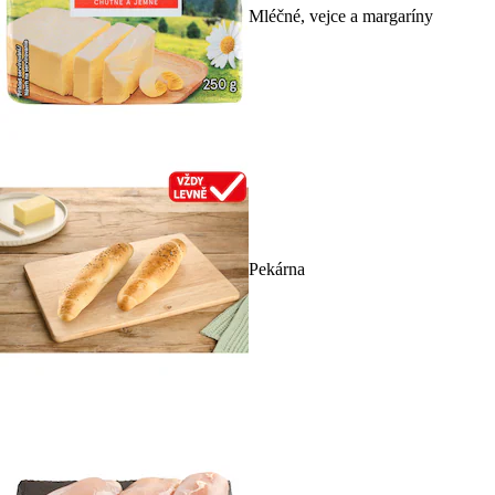
Mléčné, vejce a margaríny
Pekárna