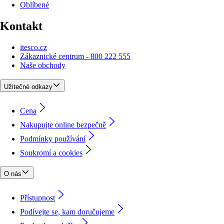
Oblíbené
Kontakt
itesco.cz
Zákaznické centrum - 800 222 555
Naše obchody
Užitečné odkazy
Cena
Nakupujte online bezpečně
Podmínky používání
Soukromí a cookies
O nás
Přístupnost
Podívejte se, kam doručujeme