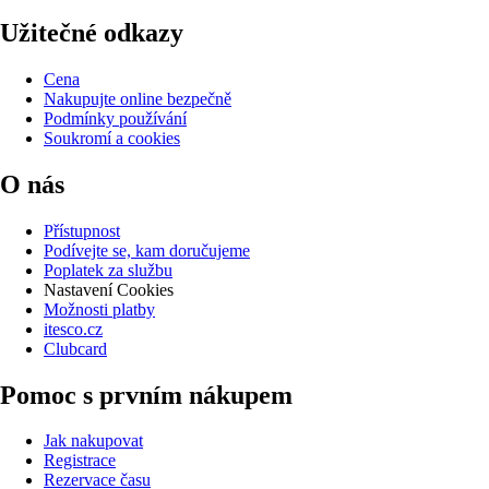
Užitečné odkazy
Cena
Nakupujte online bezpečně
Podmínky používání
Soukromí a cookies
O nás
Přístupnost
Podívejte se, kam doručujeme
Poplatek za službu
Nastavení Cookies
Možnosti platby
itesco.cz
Clubcard
Pomoc s prvním nákupem
Jak nakupovat
Registrace
Rezervace času