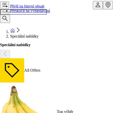
Přejít na hlavní obsah
Přeskočit na vyhledávání
Speciální nabídky
Speciální nabídky
All Offers
Top výběr