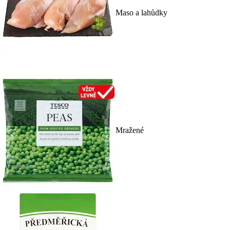
Maso a lahůdky
Mražené