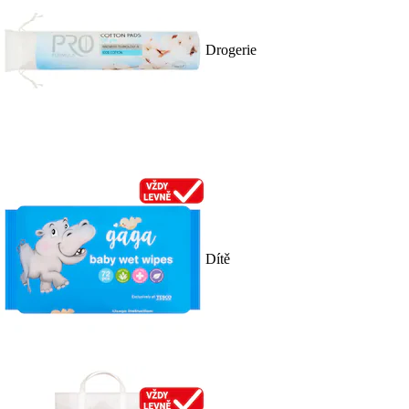
Drogerie
Dítě