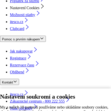
Poplatek za službu
Nastavení Cookies
Možnosti platby
itesco.cz
Clubcard
Pomoc s prvním nákupem
Jak nakupovat
Registrace
Rezervace času
Oblíbené
Kontakt
itesco.cz
Nastavení soukromí a cookies
Zákaznické centrum - 800 222 555
My a našich 18 partnerů používáme nebo ukládáme soubory cookies,
Naše obchody