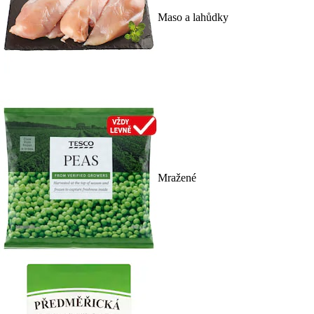
Maso a lahůdky
Mražené