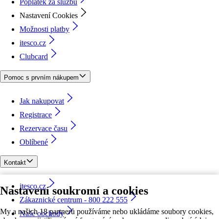
Poplatek za službu
Nastavení Cookies
Možnosti platby
itesco.cz
Clubcard
Pomoc s prvním nákupem
Jak nakupovat
Registrace
Rezervace času
Oblíbené
Kontakt
itesco.cz
Nastavení soukromí a cookies
Zákaznické centrum - 800 222 555
My a našich 18 partnerů používáme nebo ukládáme soubory cookies,
Naše obchody