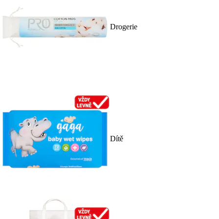
Drogerie
Dítě