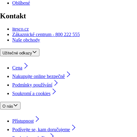
Oblíbené
Kontakt
itesco.cz
Zákaznické centrum - 800 222 555
Naše obchody
Užitečné odkazy
Cena
Nakupujte online bezpečně
Podmínky používání
Soukromí a cookies
O nás
Přístupnost
Podívejte se, kam doručujeme