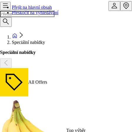
Přejít na hlavní obsah
Přeskočit na vyhledávání
Speciální nabídky
Speciální nabídky
All Offers
Top výběr