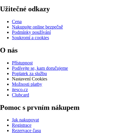
Užitečné odkazy
Cena
Nakupujte online bezpečně
Podmínky používání
Soukromí a cookies
O nás
Přístupnost
Podívejte se, kam doručujeme
Poplatek za službu
Nastavení Cookies
Možnosti platby
itesco.cz
Clubcard
Pomoc s prvním nákupem
Jak nakupovat
Registrace
Rezervace času