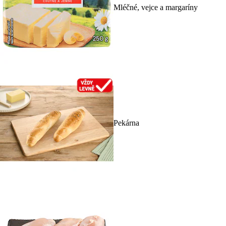
Mléčné, vejce a margaríny
Pekárna