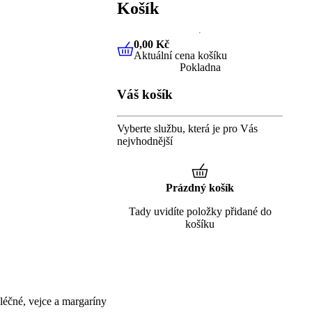
Košík
0,00 Kč
Aktuální cena košíku
0,00 Kč
Aktuální cena košíku
Pokladna
Váš košík
Vyberte službu, která je pro Vás
nejvhodnější
Prázdný košík
Tady uvidíte položky přidané do
košíku
éčné, vejce a margaríny