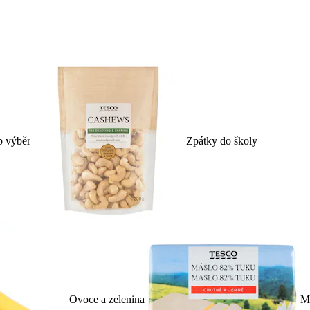
p výběr
Zpátky do školy
Ovoce a zelenina
Ml