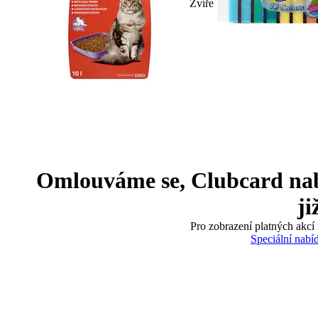
Zvíře
Omlouváme se, Clubcard nabíd
ji
Pro zobrazení platných akcí 
Speciální nabí