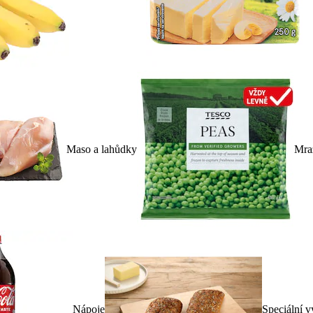
Maso a lahůdky
Mra
Nápoje
Speciální v