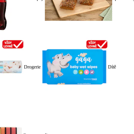
Drogerie
Dítě