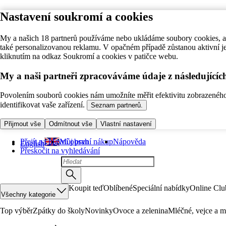
Nastavení soukromí a cookies
My a našich 18 partnerů používáme nebo ukládáme soubory cookies, ab
také personalizovanou reklamu. V opačném případě zůstanou aktivní j
kliknutím na odkaz Soukromí a cookies v patičce webu.
My a naši partneři zpracováváme údaje z následující
Povolením souborů cookies nám umožníte měřit efektivitu zobrazeného o
identifikovat vaše zařízení.
Seznam partnerů.
Přijmout vše
Odmítnout vše
Vlastní nastavení
Přejít na hlavní obsah
Můj první nákup
Nápověda
English
Přeskočit na vyhledávání
Koupit teď
Oblíbené
Speciální nabídky
Online Clu
Všechny kategorie
Top výběr
Zpátky do školy
Novinky
Ovoce a zelenina
Mléčné, vejce a m