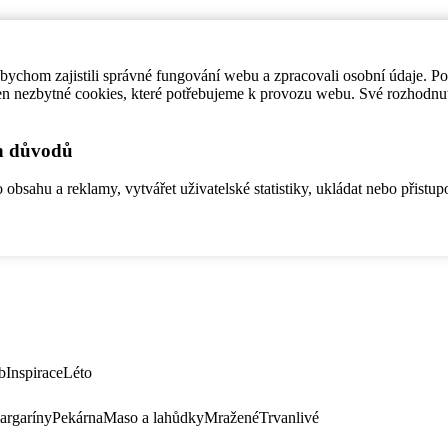
ychom zajistili správné fungování webu a zpracovali osobní údaje. P
en nezbytné cookies, které potřebujeme k provozu webu. Své rozhodnu
ch důvodů
bsahu a reklamy, vytvářet uživatelské statistiky, ukládat nebo přistup
b
Inspirace
Léto
argaríny
Pekárna
Maso a lahůdky
Mražené
Trvanlivé