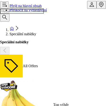
Přejít na hlavní obsah
Přeskočit na vyhledávání
Speciální nabídky
Speciální nabídky
All Offers
Top výběr