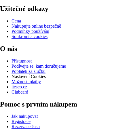
Užitečné odkazy
Cena
Nakupujte online bezpečně
Podmínky používání
Soukromí a cookies
O nás
Přístupnost
Podívejte se, kam doručujeme
Poplatek za službu
Nastavení Cookies
Možnosti platby
itesco.cz
Clubcard
Pomoc s prvním nákupem
Jak nakupovat
Registrace
Rezervace času