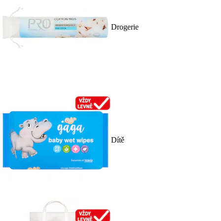
Drogerie
Dítě