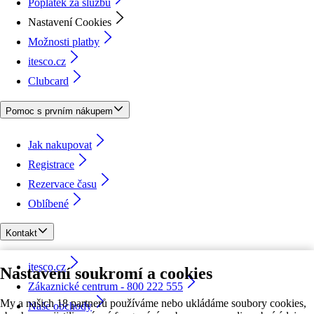
Poplatek za službu
Nastavení Cookies
Možnosti platby
itesco.cz
Clubcard
Pomoc s prvním nákupem
Jak nakupovat
Registrace
Rezervace času
Oblíbené
Kontakt
itesco.cz
Nastavení soukromí a cookies
Zákaznické centrum - 800 222 555
My a našich 18 partnerů používáme nebo ukládáme soubory cookies,
Naše obchody