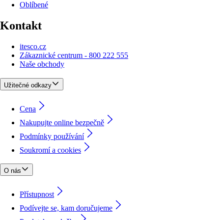
Oblíbené
Kontakt
itesco.cz
Zákaznické centrum - 800 222 555
Naše obchody
Užitečné odkazy
Cena
Nakupujte online bezpečně
Podmínky používání
Soukromí a cookies
O nás
Přístupnost
Podívejte se, kam doručujeme