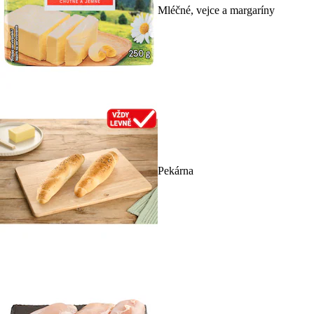
Mléčné, vejce a margaríny
Pekárna