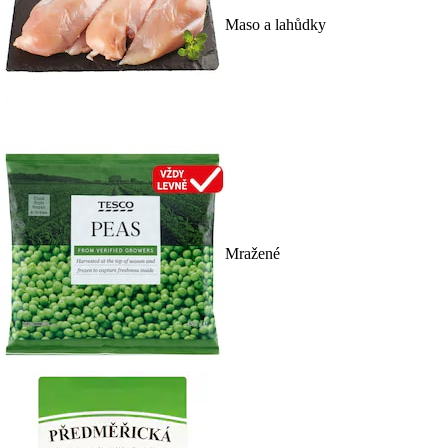
Maso a lahůdky
Mražené