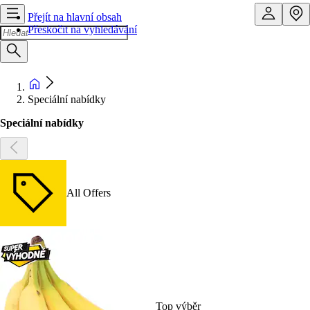
Přejít na hlavní obsah
Přeskočit na vyhledávání
Speciální nabídky
Speciální nabídky
All Offers
Top výběr