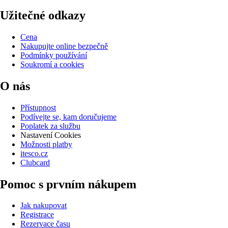
Užitečné odkazy
Cena
Nakupujte online bezpečně
Podmínky používání
Soukromí a cookies
O nás
Přístupnost
Podívejte se, kam doručujeme
Poplatek za službu
Nastavení Cookies
Možnosti platby
itesco.cz
Clubcard
Pomoc s prvním nákupem
Jak nakupovat
Registrace
Rezervace času