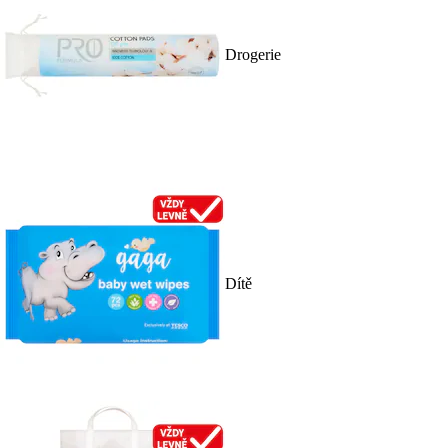
Drogerie
Dítě