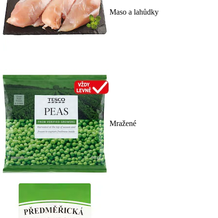
Maso a lahůdky
Mražené