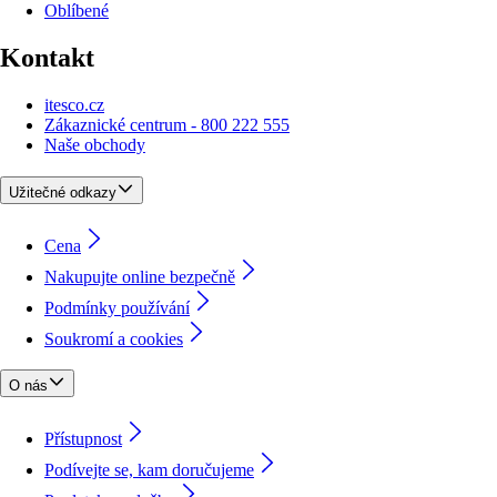
Oblíbené
Kontakt
itesco.cz
Zákaznické centrum - 800 222 555
Naše obchody
Užitečné odkazy
Cena
Nakupujte online bezpečně
Podmínky používání
Soukromí a cookies
O nás
Přístupnost
Podívejte se, kam doručujeme