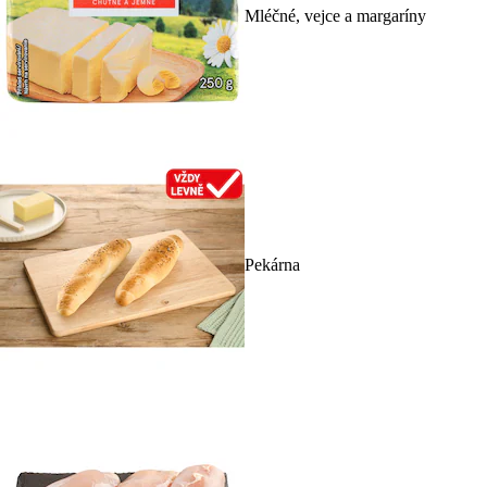
Mléčné, vejce a margaríny
Pekárna