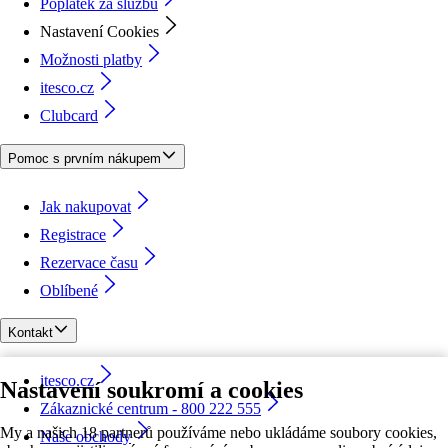
Poplatek za službu
Nastavení Cookies
Možnosti platby
itesco.cz
Clubcard
Pomoc s prvním nákupem
Jak nakupovat
Registrace
Rezervace času
Oblíbené
Kontakt
itesco.cz
Nastavení soukromí a cookies
Zákaznické centrum - 800 222 555
My a našich 18 partnerů používáme nebo ukládáme soubory cookies,
Naše obchody