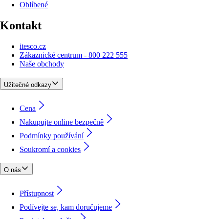
Oblíbené
Kontakt
itesco.cz
Zákaznické centrum - 800 222 555
Naše obchody
Užitečné odkazy
Cena
Nakupujte online bezpečně
Podmínky používání
Soukromí a cookies
O nás
Přístupnost
Podívejte se, kam doručujeme