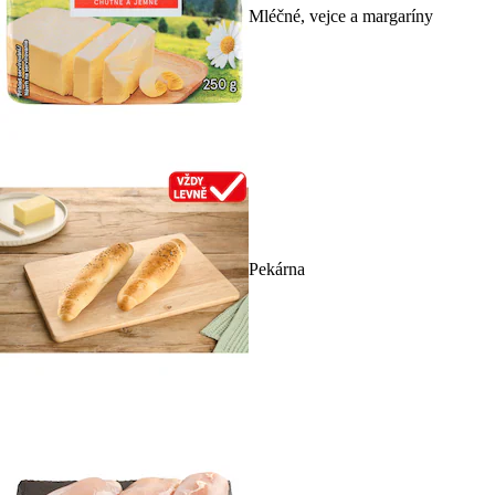
Mléčné, vejce a margaríny
Pekárna