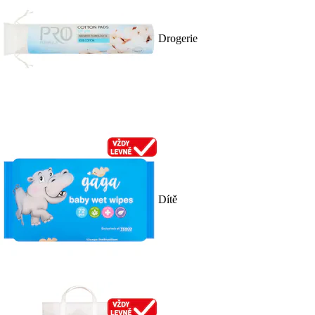
Drogerie
Dítě