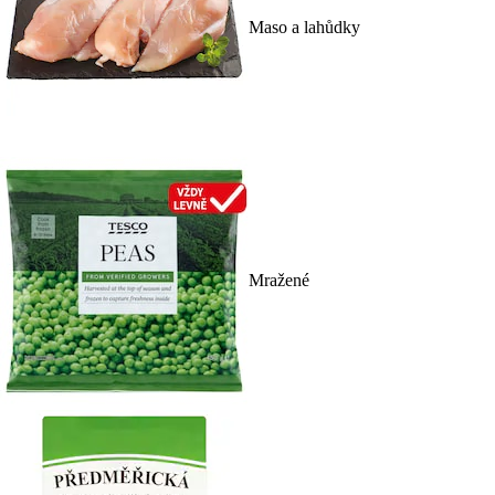
Maso a lahůdky
Mražené