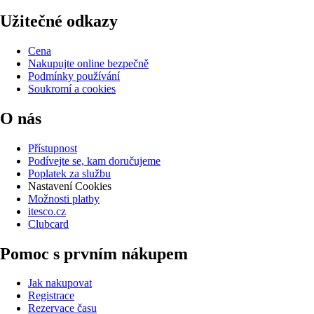
Užitečné odkazy
Cena
Nakupujte online bezpečně
Podmínky používání
Soukromí a cookies
O nás
Přístupnost
Podívejte se, kam doručujeme
Poplatek za službu
Nastavení Cookies
Možnosti platby
itesco.cz
Clubcard
Pomoc s prvním nákupem
Jak nakupovat
Registrace
Rezervace času