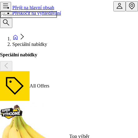
Přejít na hlavní obsah
Přeskočit na vyhledávání
Speciální nabídky
Speciální nabídky
All Offers
Top výběr