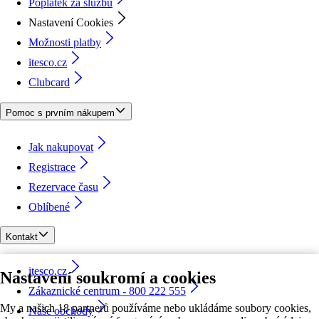
Poplatek za službu
Nastavení Cookies
Možnosti platby
itesco.cz
Clubcard
Pomoc s prvním nákupem
Jak nakupovat
Registrace
Rezervace času
Oblíbené
Kontakt
itesco.cz
Nastavení soukromí a cookies
Zákaznické centrum - 800 222 555
My a našich 18 partnerů používáme nebo ukládáme soubory cookies,
Naše obchody