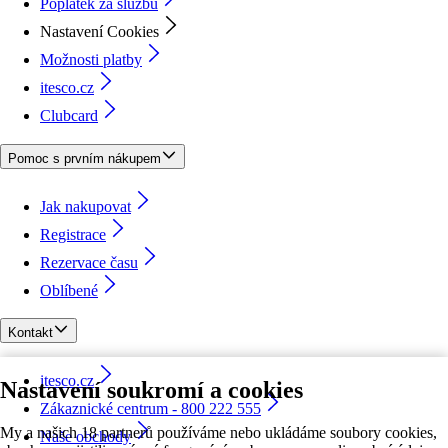
Poplatek za službu
Nastavení Cookies
Možnosti platby
itesco.cz
Clubcard
Pomoc s prvním nákupem
Jak nakupovat
Registrace
Rezervace času
Oblíbené
Kontakt
itesco.cz
Nastavení soukromí a cookies
Zákaznické centrum - 800 222 555
My a našich 18 partnerů používáme nebo ukládáme soubory cookies,
Naše obchody