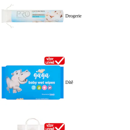
Drogerie
Dítě