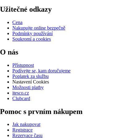
Užitečné odkazy
Cena
Nakupujte online bezpečně
Podmínky používání
Soukromí a cookies
O nás
Přístupnost
Podívejte se, kam doručujeme
Poplatek za službu
Nastavení Cookies
Možnosti platby
itesco.cz
Clubcard
Pomoc s prvním nákupem
Jak nakupovat
Registrace
Rezervace času