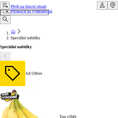
Přejít na hlavní obsah
Přeskočit na vyhledávání
Speciální nabídky
Speciální nabídky
All Offers
Top výběr