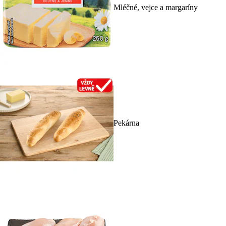
Mléčné, vejce a margaríny
Pekárna