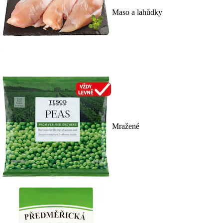
Maso a lahůdky
Mražené