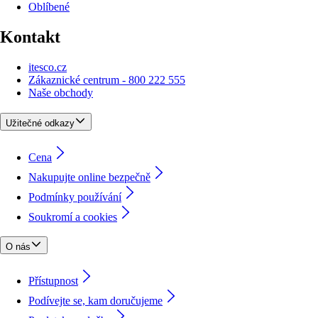
Oblíbené
Kontakt
itesco.cz
Zákaznické centrum - 800 222 555
Naše obchody
Užitečné odkazy
Cena
Nakupujte online bezpečně
Podmínky používání
Soukromí a cookies
O nás
Přístupnost
Podívejte se, kam doručujeme