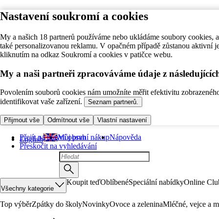
Nastavení soukromí a cookies
My a našich 18 partnerů používáme nebo ukládáme soubory cookies, ab
také personalizovanou reklamu. V opačném případě zůstanou aktivní j
kliknutím na odkaz Soukromí a cookies v patičce webu.
My a naši partneři zpracováváme údaje z následující
Povolením souborů cookies nám umožníte měřit efektivitu zobrazeného o
identifikovat vaše zařízení.
Seznam partnerů.
Přijmout vše
Odmítnout vše
Vlastní nastavení
Přejít na hlavní obsah
Můj první nákup
Nápověda
English
Přeskočit na vyhledávání
Koupit teď
Oblíbené
Speciální nabídky
Online Clu
Všechny kategorie
Top výběr
Zpátky do školy
Novinky
Ovoce a zelenina
Mléčné, vejce a m