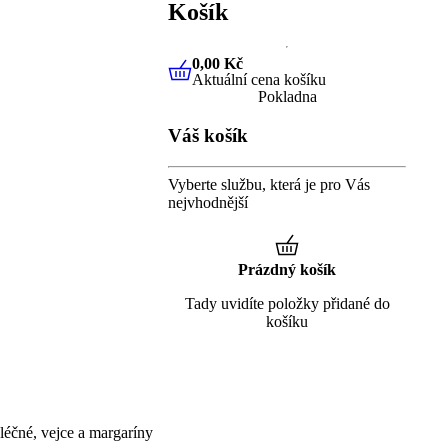
Košík
0,00 Kč
Aktuální cena košíku
0,00 Kč
Aktuální cena košíku
Pokladna
Váš košík
Vyberte službu, která je pro Vás
nejvhodnější
Prázdný košík
Tady uvidíte položky přidané do
košíku
éčné, vejce a margaríny