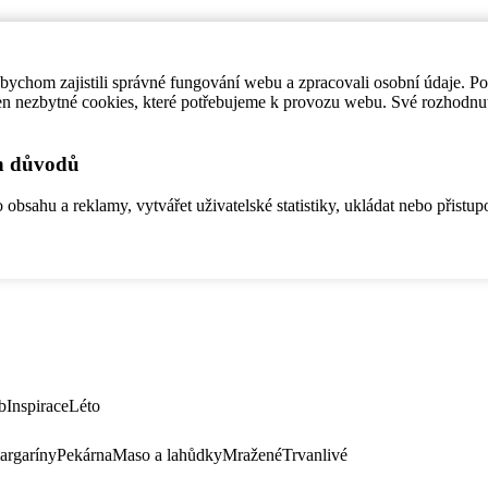
ychom zajistili správné fungování webu a zpracovali osobní údaje. P
en nezbytné cookies, které potřebujeme k provozu webu. Své rozhodnu
ch důvodů
bsahu a reklamy, vytvářet uživatelské statistiky, ukládat nebo přistup
b
Inspirace
Léto
argaríny
Pekárna
Maso a lahůdky
Mražené
Trvanlivé