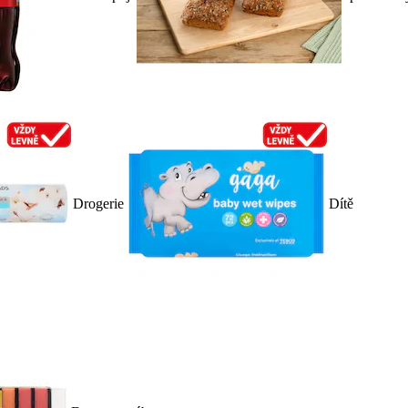
Drogerie
Dítě