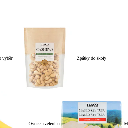
p výběr
Zpátky do školy
Ovoce a zelenina
Ml