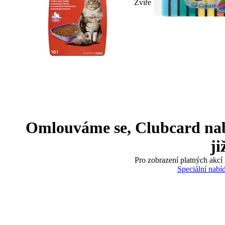
Zvíře
Omlouváme se, Clubcard nabíd
ji
Pro zobrazení platných akcí 
Speciální nabí