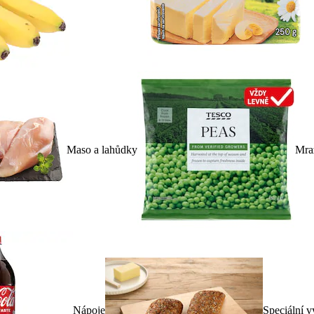
Maso a lahůdky
Mra
Nápoje
Speciální v