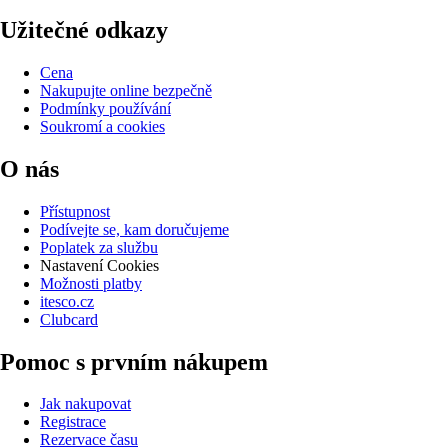
Užitečné odkazy
Cena
Nakupujte online bezpečně
Podmínky používání
Soukromí a cookies
O nás
Přístupnost
Podívejte se, kam doručujeme
Poplatek za službu
Nastavení Cookies
Možnosti platby
itesco.cz
Clubcard
Pomoc s prvním nákupem
Jak nakupovat
Registrace
Rezervace času