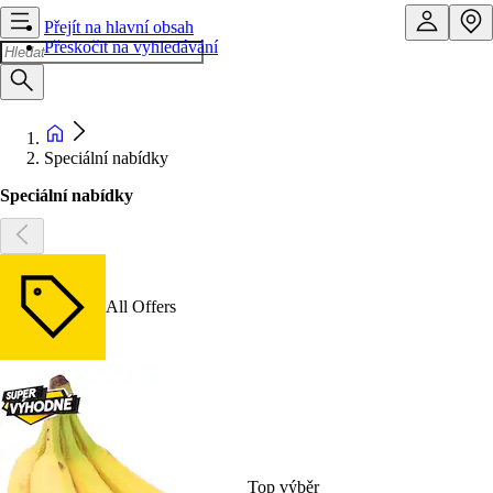
Přejít na hlavní obsah
Přeskočit na vyhledávání
Speciální nabídky
Speciální nabídky
All Offers
Top výběr