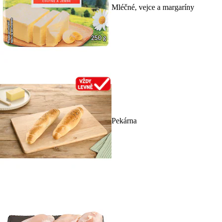
Mléčné, vejce a margaríny
Pekárna