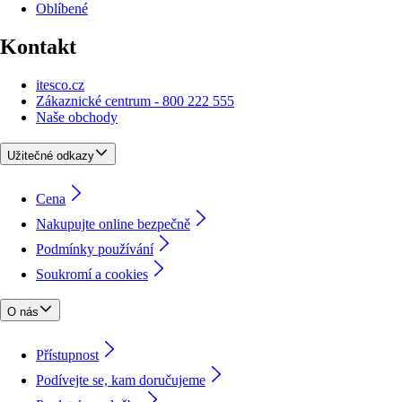
Oblíbené
Kontakt
itesco.cz
Zákaznické centrum - 800 222 555
Naše obchody
Užitečné odkazy
Cena
Nakupujte online bezpečně
Podmínky používání
Soukromí a cookies
O nás
Přístupnost
Podívejte se, kam doručujeme