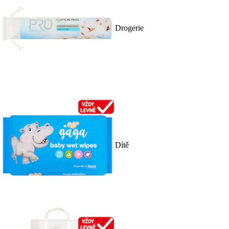
Drogerie
Dítě