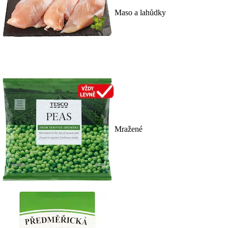
Maso a lahůdky
Mražené