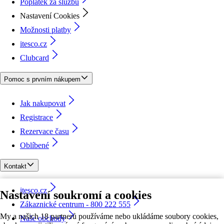
Poplatek za službu
Nastavení Cookies
Možnosti platby
itesco.cz
Clubcard
Pomoc s prvním nákupem
Jak nakupovat
Registrace
Rezervace času
Oblíbené
Kontakt
itesco.cz
Nastavení soukromí a cookies
Zákaznické centrum - 800 222 555
My a našich 18 partnerů používáme nebo ukládáme soubory cookies,
Naše obchody