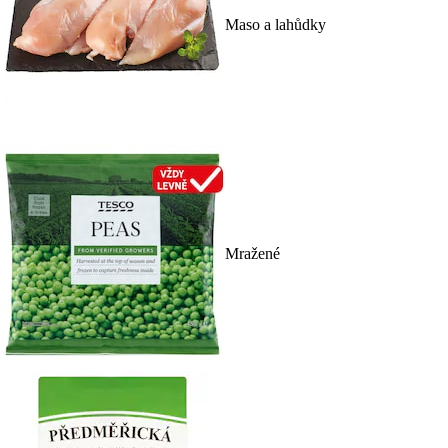
Maso a lahůdky
Mražené