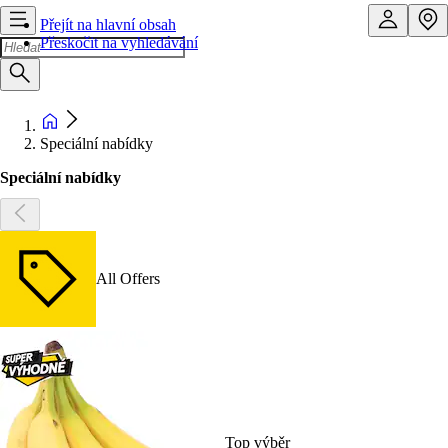
Přejít na hlavní obsah
Přeskočit na vyhledávání
Speciální nabídky
Speciální nabídky
All Offers
Top výběr