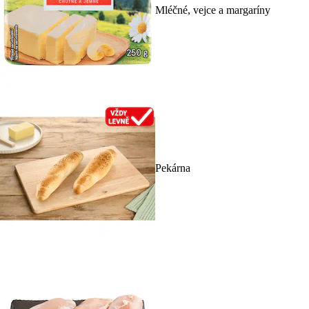
Mléčné, vejce a margaríny
Pekárna