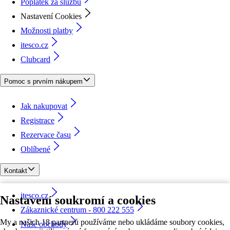
Poplatek za službu
Nastavení Cookies
Možnosti platby
itesco.cz
Clubcard
Pomoc s prvním nákupem
Jak nakupovat
Registrace
Rezervace času
Oblíbené
Kontakt
itesco.cz
Nastavení soukromí a cookies
Zákaznické centrum - 800 222 555
My a našich 18 partnerů používáme nebo ukládáme soubory cookies,
Naše obchody