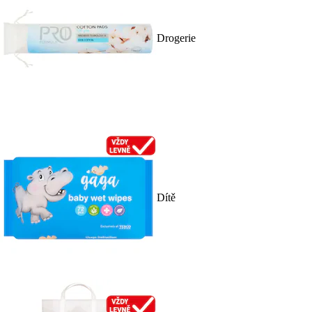
Drogerie
Dítě