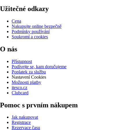
Užitečné odkazy
Cena
Nakupujte online bezpečně
Podmínky používání
Soukromí a cookies
O nás
Přístupnost
Podívejte se, kam doručujeme
Poplatek za službu
Nastavení Cookies
Možnosti platby
itesco.cz
Clubcard
Pomoc s prvním nákupem
Jak nakupovat
Registrace
Rezervace času