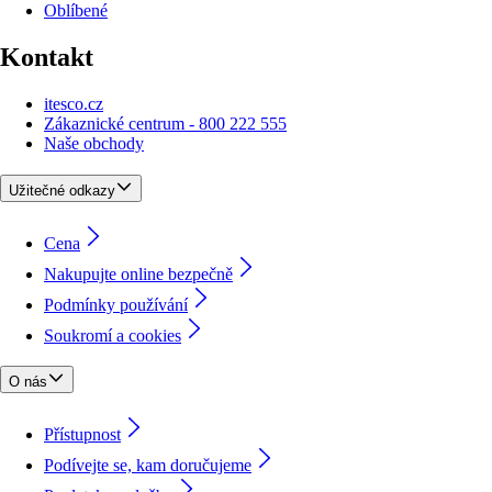
Oblíbené
Kontakt
itesco.cz
Zákaznické centrum - 800 222 555
Naše obchody
Užitečné odkazy
Cena
Nakupujte online bezpečně
Podmínky používání
Soukromí a cookies
O nás
Přístupnost
Podívejte se, kam doručujeme