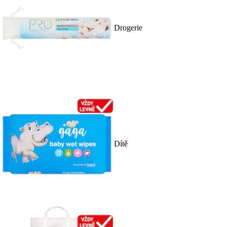
Drogerie
Dítě