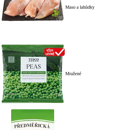
Maso a lahůdky
Mražené