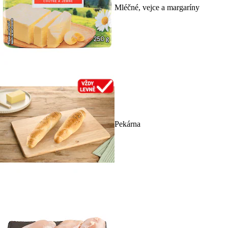
Mléčné, vejce a margaríny
Pekárna