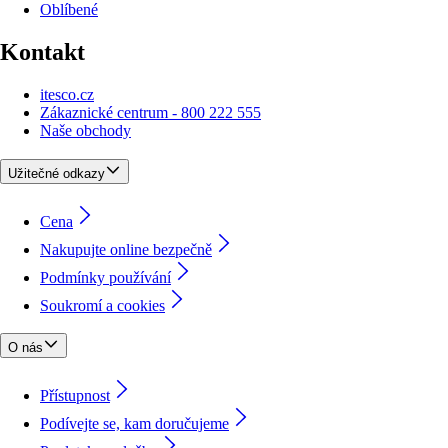
Oblíbené
Kontakt
itesco.cz
Zákaznické centrum - 800 222 555
Naše obchody
Užitečné odkazy
Cena
Nakupujte online bezpečně
Podmínky používání
Soukromí a cookies
O nás
Přístupnost
Podívejte se, kam doručujeme