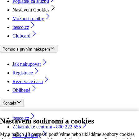
Poplatek za službu
Nastavení Cookies
Možnosti platby
itesco.cz
Clubcard
Pomoc s prvním nákupem
Jak nakupovat
Registrace
Rezervace času
Oblíbené
Kontakt
itesco.cz
Nastavení soukromí a cookies
Zákaznické centrum - 800 222 555
My a našich 18 partnerů používáme nebo ukládáme soubory cookies,
Naše obchody