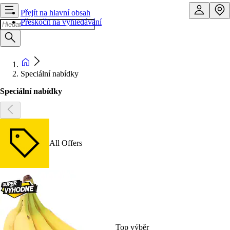
Přejít na hlavní obsah
Přeskočit na vyhledávání
Speciální nabídky
Speciální nabídky
All Offers
Top výběr