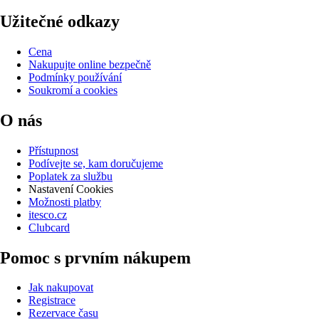
Užitečné odkazy
Cena
Nakupujte online bezpečně
Podmínky používání
Soukromí a cookies
O nás
Přístupnost
Podívejte se, kam doručujeme
Poplatek za službu
Nastavení Cookies
Možnosti platby
itesco.cz
Clubcard
Pomoc s prvním nákupem
Jak nakupovat
Registrace
Rezervace času