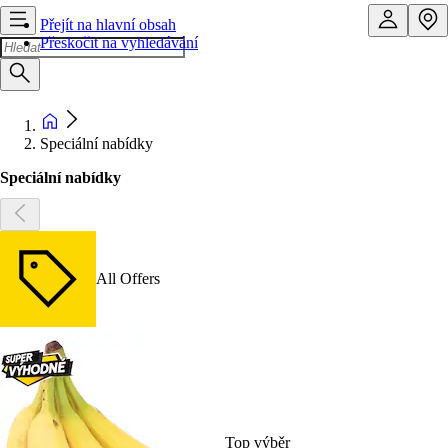
Přejít na hlavní obsah
Přeskočit na vyhledávání
Speciální nabídky
Speciální nabídky
All Offers
Top výběr