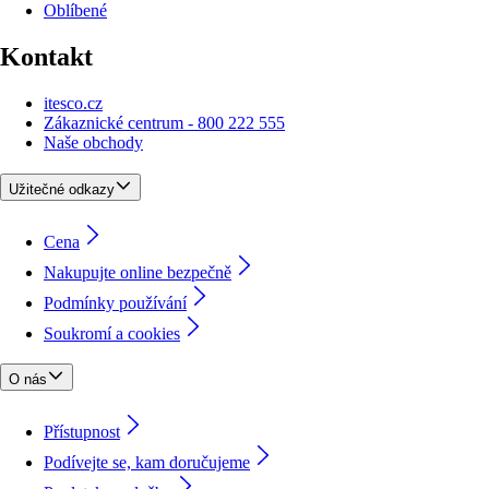
Oblíbené
Kontakt
itesco.cz
Zákaznické centrum - 800 222 555
Naše obchody
Užitečné odkazy
Cena
Nakupujte online bezpečně
Podmínky používání
Soukromí a cookies
O nás
Přístupnost
Podívejte se, kam doručujeme