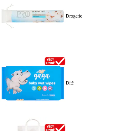
Drogerie
Dítě