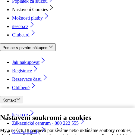
Poplatek za službu
Nastavení Cookies
Možnosti platby
itesco.cz
Clubcard
Pomoc s prvním nákupem
Jak nakupovat
Registrace
Rezervace času
Oblíbené
Kontakt
itesco.cz
Nastavení soukromí a cookies
Zákaznické centrum - 800 222 555
My a našich 18 partnerů používáme nebo ukládáme soubory cookies,
Naše obchody