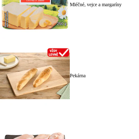
Mléčné, vejce a margaríny
Pekárna