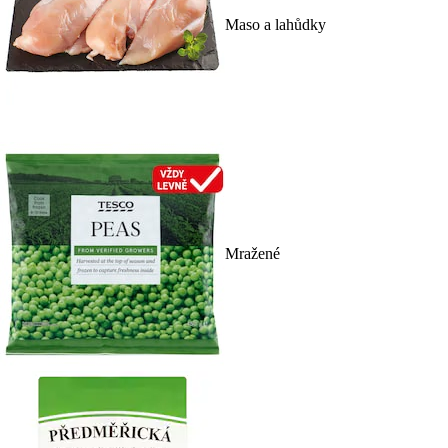
Maso a lahůdky
Mražené