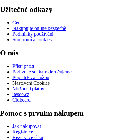
Užitečné odkazy
Cena
Nakupujte online bezpečně
Podmínky používání
Soukromí a cookies
O nás
Přístupnost
Podívejte se, kam doručujeme
Poplatek za službu
Nastavení Cookies
Možnosti platby
itesco.cz
Clubcard
Pomoc s prvním nákupem
Jak nakupovat
Registrace
Rezervace času