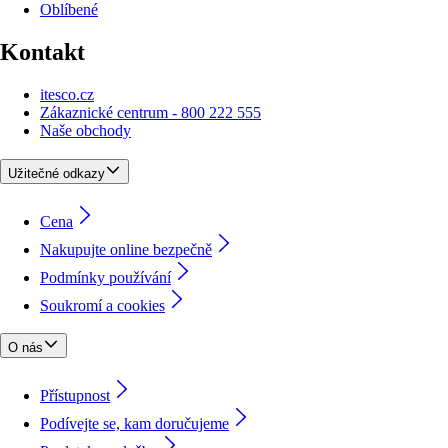
Oblíbené
Kontakt
itesco.cz
Zákaznické centrum - 800 222 555
Naše obchody
Užitečné odkazy
Cena
Nakupujte online bezpečně
Podmínky používání
Soukromí a cookies
O nás
Přístupnost
Podívejte se, kam doručujeme