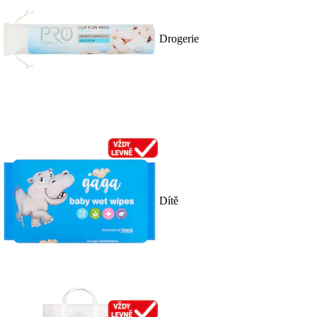
Drogerie
Dítě