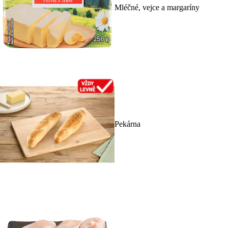
Mléčné, vejce a margaríny
Pekárna