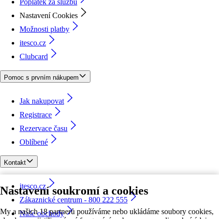
Poplatek za službu
Nastavení Cookies
Možnosti platby
itesco.cz
Clubcard
Pomoc s prvním nákupem
Jak nakupovat
Registrace
Rezervace času
Oblíbené
Kontakt
itesco.cz
Nastavení soukromí a cookies
Zákaznické centrum - 800 222 555
My a našich 18 partnerů používáme nebo ukládáme soubory cookies,
Naše obchody