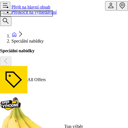
Přejít na hlavní obsah
Přeskočit na vyhledávání
Speciální nabídky
Speciální nabídky
All Offers
Top výběr