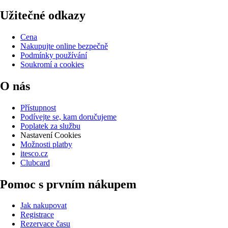
Užitečné odkazy
Cena
Nakupujte online bezpečně
Podmínky používání
Soukromí a cookies
O nás
Přístupnost
Podívejte se, kam doručujeme
Poplatek za službu
Nastavení Cookies
Možnosti platby
itesco.cz
Clubcard
Pomoc s prvním nákupem
Jak nakupovat
Registrace
Rezervace času