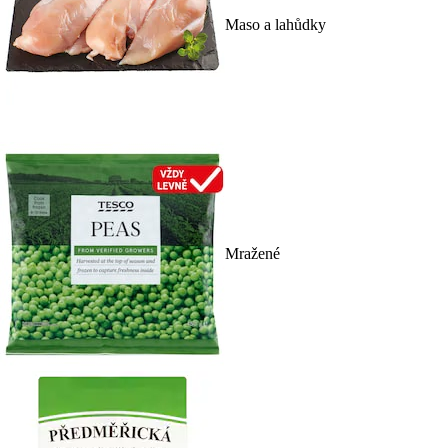
Maso a lahůdky
Mražené