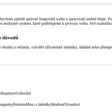
ychom zajistili správné fungování webu a zpracovali osobní údaje. P
en nezbytné cookies, které potřebujeme k provozu webu. Své rozhodnu
ch důvodů
bsahu a reklamy, vytvářet uživatelské statistiky, ukládat nebo přistup
b
Inspirace
Grilování
argaríny
Pekárna
Maso a lahůdky
Mražené
Trvanlivé