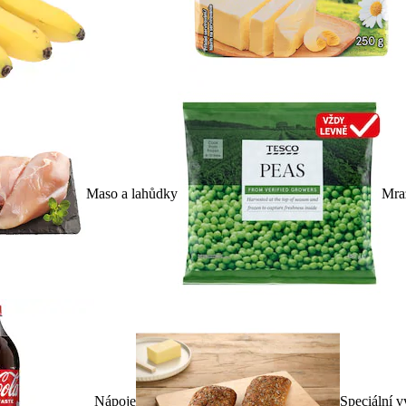
Maso a lahůdky
Mra
Nápoje
Speciální v