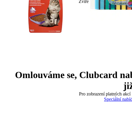
Zvíře
Omlouváme se, Clubcard nabíd
ji
Pro zobrazení platných akcí 
Speciální nabí