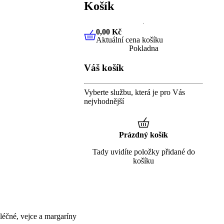
Košík
0,00 Kč
Aktuální cena košíku
0,00 Kč
Aktuální cena košíku
Pokladna
Váš košík
Vyberte službu, která je pro Vás
nejvhodnější
Prázdný košík
Tady uvidíte položky přidané do
košíku
éčné, vejce a margaríny