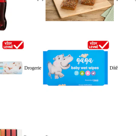
Drogerie
Dítě