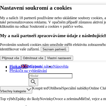
Nastavení soukromí a cookies
My a našich 18 partnerů používáme nebo ukládáme soubory cookies, ab
také personalizovanou reklamu. V opačném případě zůstanou aktivní j
kliknutím na odkaz Soukromí a cookies v patičce webu.
My a naši partneři zpracováváme údaje z následující
Povolením souborů cookies nám umožníte měřit efektivitu zobrazeného o
identifikovat vaše zařízení.
Seznam partnerů.
Přijmout vše
Odmítnout vše
Vlastní nastavení
Přejít na hlavní obsah
Můj první nákup
Nápověda
English
Přeskočit na vyhledávání
Koupit teď
Oblíbené
Speciální nabídky
Online Clu
Všechny kategorie
Top výběr
Zpátky do školy
Novinky
Ovoce a zelenina
Mléčné, vejce a m