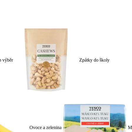
p výběr
Zpátky do školy
Ovoce a zelenina
Ml