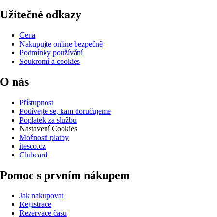
Užitečné odkazy
Cena
Nakupujte online bezpečně
Podmínky používání
Soukromí a cookies
O nás
Přístupnost
Podívejte se, kam doručujeme
Poplatek za službu
Nastavení Cookies
Možnosti platby
itesco.cz
Clubcard
Pomoc s prvním nákupem
Jak nakupovat
Registrace
Rezervace času