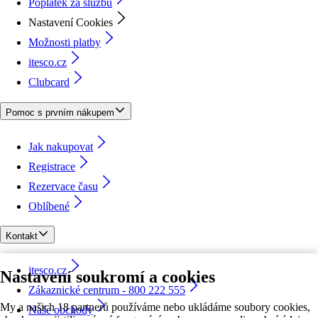
Poplatek za službu
Nastavení Cookies
Možnosti platby
itesco.cz
Clubcard
Pomoc s prvním nákupem
Jak nakupovat
Registrace
Rezervace času
Oblíbené
Kontakt
itesco.cz
Nastavení soukromí a cookies
Zákaznické centrum - 800 222 555
My a našich 18 partnerů používáme nebo ukládáme soubory cookies,
Naše obchody