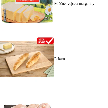
Mléčné, vejce a margaríny
Pekárna