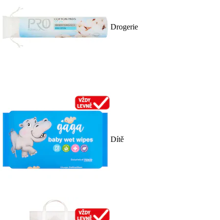
Drogerie
Dítě