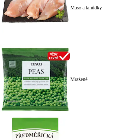
Maso a lahůdky
Mražené