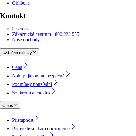
Oblíbené
Kontakt
itesco.cz
Zákaznické centrum - 800 222 555
Naše obchody
Užitečné odkazy
Cena
Nakupujte online bezpečně
Podmínky používání
Soukromí a cookies
O nás
Přístupnost
Podívejte se, kam doručujeme