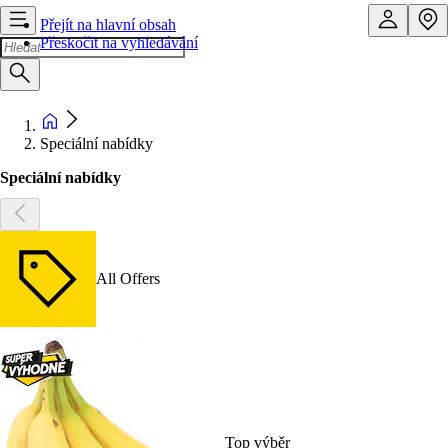
Přejít na hlavní obsah
Přeskočit na vyhledávání
Speciální nabídky
Speciální nabídky
All Offers
Top výběr