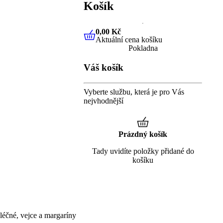
Košík
0,00 Kč
Aktuální cena košíku
0,00 Kč
Aktuální cena košíku
Pokladna
Váš košík
Vyberte službu, která je pro Vás
nejvhodnější
Prázdný košík
Tady uvidíte položky přidané do
košíku
éčné, vejce a margaríny