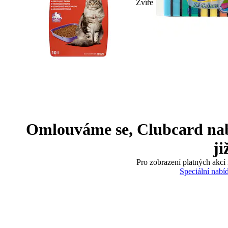
Zvíře
Omlouváme se, Clubcard nabíd
ji
Pro zobrazení platných akcí 
Speciální nabí