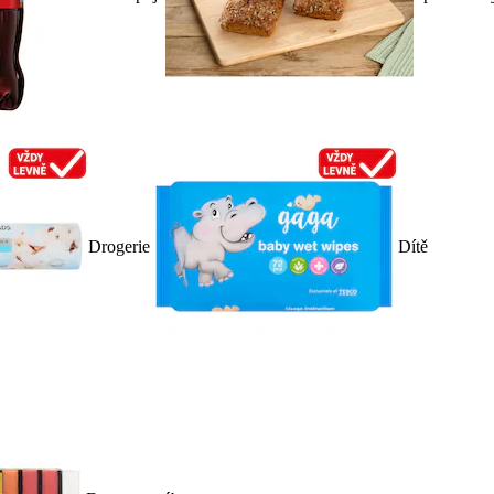
Drogerie
Dítě