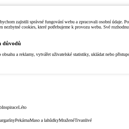
ychom zajistili správné fungování webu a zpracovali osobní údaje. P
en nezbytné cookies, které potřebujeme k provozu webu. Své rozhodnu
ch důvodů
bsahu a reklamy, vytvářet uživatelské statistiky, ukládat nebo přistup
b
Inspirace
Léto
argaríny
Pekárna
Maso a lahůdky
Mražené
Trvanlivé