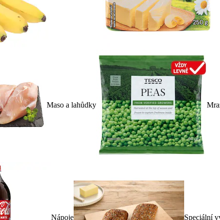
Maso a lahůdky
Mra
Nápoje
Speciální v