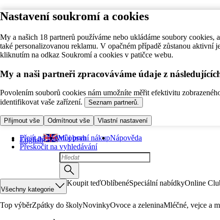
Nastavení soukromí a cookies
My a našich 18 partnerů používáme nebo ukládáme soubory cookies, ab
také personalizovanou reklamu. V opačném případě zůstanou aktivní j
kliknutím na odkaz Soukromí a cookies v patičce webu.
My a naši partneři zpracováváme údaje z následující
Povolením souborů cookies nám umožníte měřit efektivitu zobrazeného o
identifikovat vaše zařízení.
Seznam partnerů.
Přijmout vše
Odmítnout vše
Vlastní nastavení
Přejít na hlavní obsah
Můj první nákup
Nápověda
English
Přeskočit na vyhledávání
Koupit teď
Oblíbené
Speciální nabídky
Online Clu
Všechny kategorie
Top výběr
Zpátky do školy
Novinky
Ovoce a zelenina
Mléčné, vejce a m