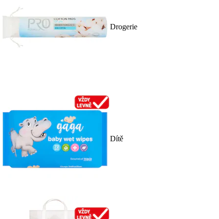
Drogerie
Dítě