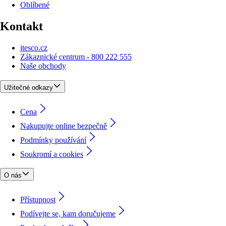
Oblíbené
Kontakt
itesco.cz
Zákaznické centrum - 800 222 555
Naše obchody
Užitečné odkazy
Cena
Nakupujte online bezpečně
Podmínky používání
Soukromí a cookies
O nás
Přístupnost
Podívejte se, kam doručujeme