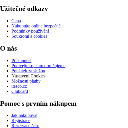
Užitečné odkazy
Cena
Nakupujte online bezpečně
Podmínky používání
Soukromí a cookies
O nás
Přístupnost
Podívejte se, kam doručujeme
Poplatek za službu
Nastavení Cookies
Možnosti platby
itesco.cz
Clubcard
Pomoc s prvním nákupem
Jak nakupovat
Registrace
Rezervace času