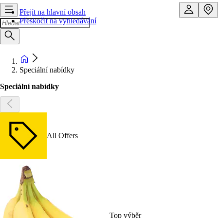
Přejít na hlavní obsah
Přeskočit na vyhledávání
Speciální nabídky
Speciální nabídky
All Offers
Top výběr