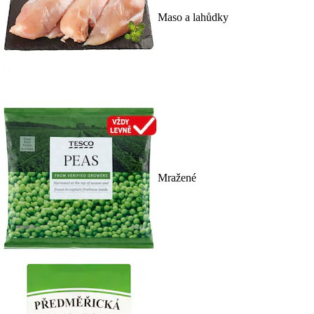
Maso a lahůdky
Mražené