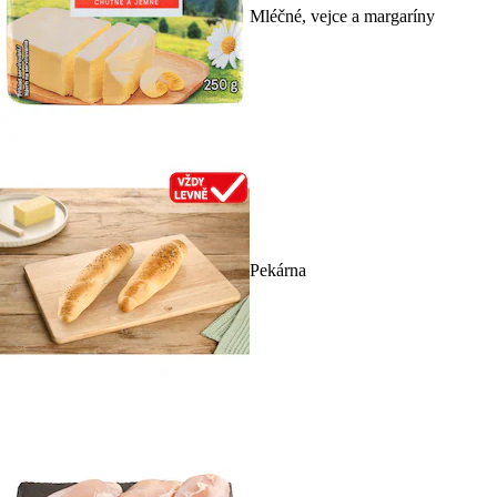
Mléčné, vejce a margaríny
Pekárna