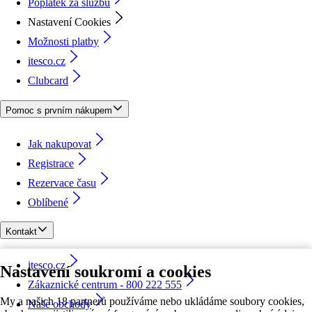
Poplatek za službu
Nastavení Cookies
Možnosti platby
itesco.cz
Clubcard
Pomoc s prvním nákupem
Jak nakupovat
Registrace
Rezervace času
Oblíbené
Kontakt
itesco.cz
Nastavení soukromí a cookies
Zákaznické centrum - 800 222 555
My a našich 18 partnerů používáme nebo ukládáme soubory cookies,
Naše obchody