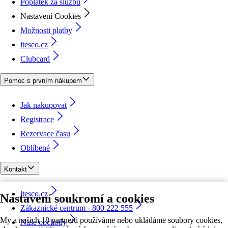
Poplatek za službu
Nastavení Cookies
Možnosti platby
itesco.cz
Clubcard
Pomoc s prvním nákupem
Jak nakupovat
Registrace
Rezervace času
Oblíbené
Kontakt
itesco.cz
Nastavení soukromí a cookies
Zákaznické centrum - 800 222 555
My a našich 18 partnerů používáme nebo ukládáme soubory cookies,
Naše obchody