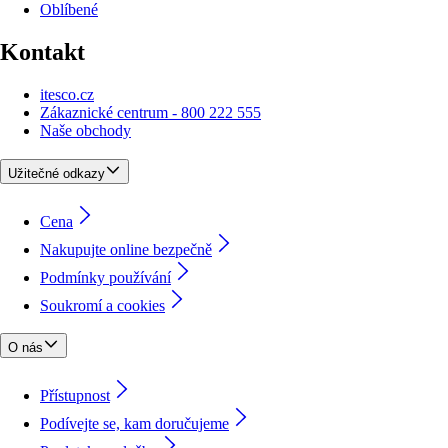
Oblíbené
Kontakt
itesco.cz
Zákaznické centrum - 800 222 555
Naše obchody
Užitečné odkazy
Cena
Nakupujte online bezpečně
Podmínky používání
Soukromí a cookies
O nás
Přístupnost
Podívejte se, kam doručujeme