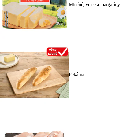
Mléčné, vejce a margaríny
Pekárna