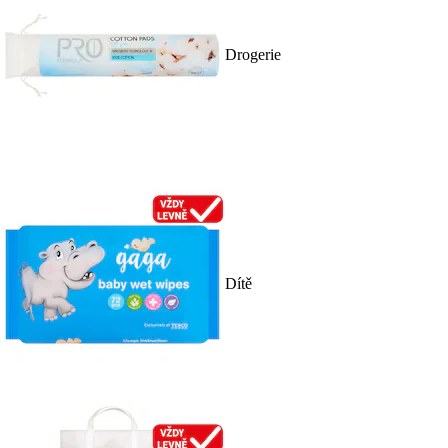
Drogerie
Dítě