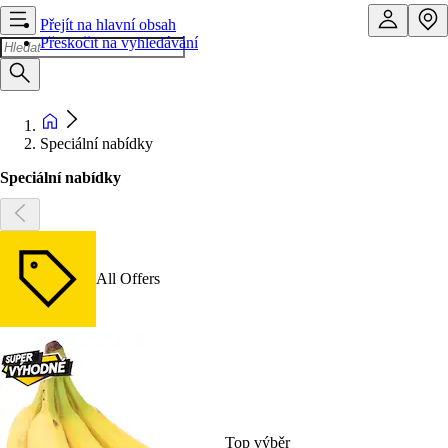
Přejít na hlavní obsah
Přeskočit na vyhledávání
Speciální nabídky
Speciální nabídky
All Offers
Top výběr