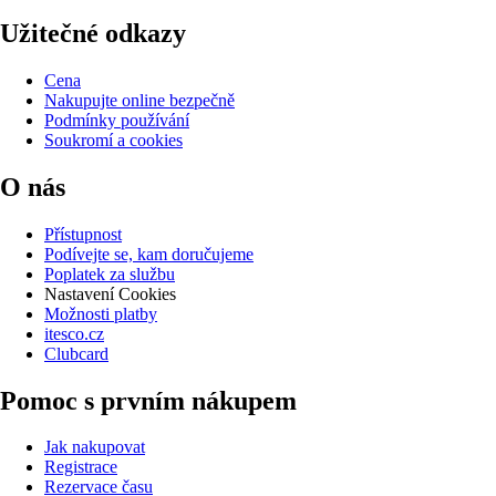
Užitečné odkazy
Cena
Nakupujte online bezpečně
Podmínky používání
Soukromí a cookies
O nás
Přístupnost
Podívejte se, kam doručujeme
Poplatek za službu
Nastavení Cookies
Možnosti platby
itesco.cz
Clubcard
Pomoc s prvním nákupem
Jak nakupovat
Registrace
Rezervace času