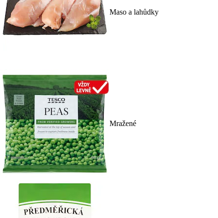
Maso a lahůdky
Mražené