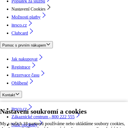
Poplatek za službu
Nastavení Cookies
Možnosti platby
itesco.cz
Clubcard
Pomoc s prvním nákupem
Jak nakupovat
Registrace
Rezervace času
Oblíbené
Kontakt
itesco.cz
Nastavení soukromí a cookies
Zákaznické centrum - 800 222 555
My a našich 18 partnerů používáme nebo ukládáme soubory cookies,
Naše obchody