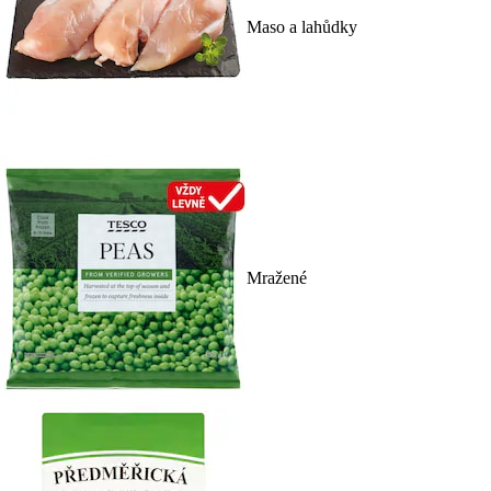
Maso a lahůdky
Mražené