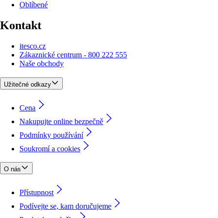
Oblíbené
Kontakt
itesco.cz
Zákaznické centrum - 800 222 555
Naše obchody
Užitečné odkazy
Cena
Nakupujte online bezpečně
Podmínky používání
Soukromí a cookies
O nás
Přístupnost
Podívejte se, kam doručujeme