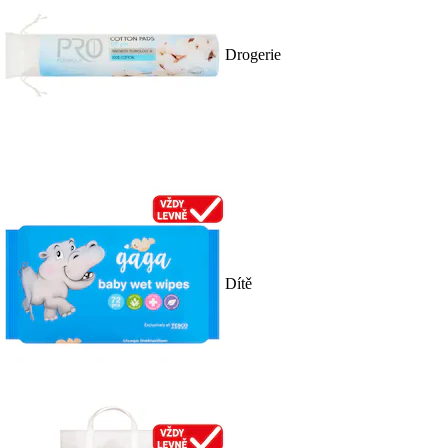
Drogerie
Dítě