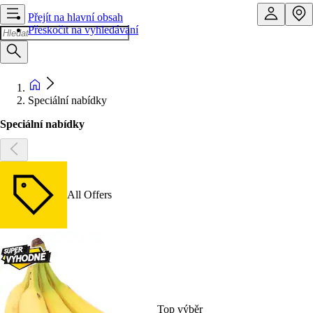
Přejít na hlavní obsah
Přeskočit na vyhledávání
Speciální nabídky
Speciální nabídky
All Offers
Top výběr