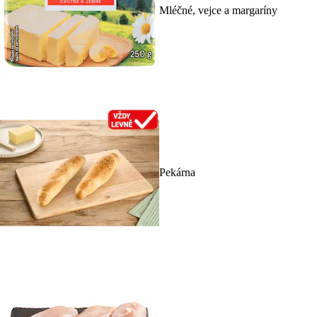
Mléčné, vejce a margaríny
Pekárna