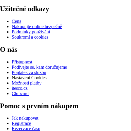
Užitečné odkazy
Cena
Nakupujte online bezpečně
Podmínky používání
Soukromí a cookies
O nás
Přístupnost
Podívejte se, kam doručujeme
Poplatek za službu
Nastavení Cookies
Možnosti platby
itesco.cz
Clubcard
Pomoc s prvním nákupem
Jak nakupovat
Registrace
Rezervace času