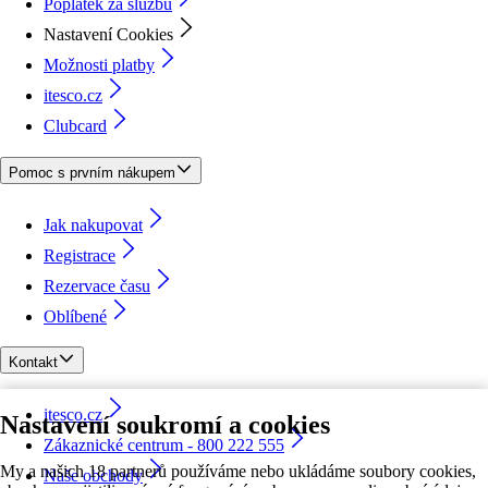
Poplatek za službu
Nastavení Cookies
Možnosti platby
itesco.cz
Clubcard
Pomoc s prvním nákupem
Jak nakupovat
Registrace
Rezervace času
Oblíbené
Kontakt
itesco.cz
Nastavení soukromí a cookies
Zákaznické centrum - 800 222 555
My a našich 18 partnerů používáme nebo ukládáme soubory cookies,
Naše obchody