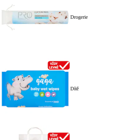
Drogerie
Dítě