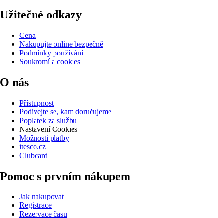
Užitečné odkazy
Cena
Nakupujte online bezpečně
Podmínky používání
Soukromí a cookies
O nás
Přístupnost
Podívejte se, kam doručujeme
Poplatek za službu
Nastavení Cookies
Možnosti platby
itesco.cz
Clubcard
Pomoc s prvním nákupem
Jak nakupovat
Registrace
Rezervace času