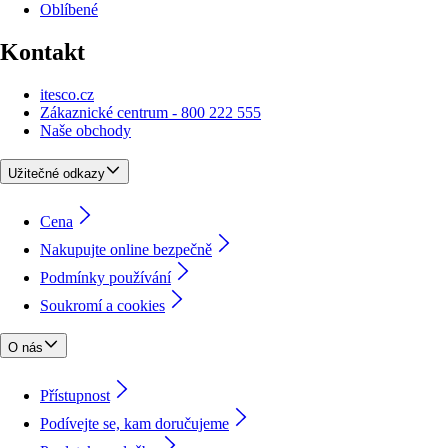
Oblíbené
Kontakt
itesco.cz
Zákaznické centrum - 800 222 555
Naše obchody
Užitečné odkazy
Cena
Nakupujte online bezpečně
Podmínky používání
Soukromí a cookies
O nás
Přístupnost
Podívejte se, kam doručujeme