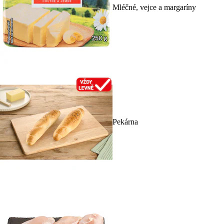
Mléčné, vejce a margaríny
Pekárna