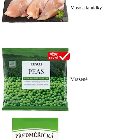
Maso a lahůdky
Mražené