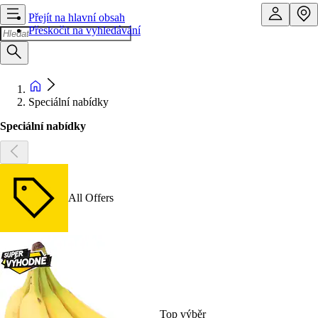
Přejít na hlavní obsah
Přeskočit na vyhledávání
Speciální nabídky
Speciální nabídky
All Offers
Top výběr