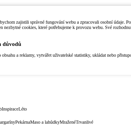
ychom zajistili správné fungování webu a zpracovali osobní údaje. P
en nezbytné cookies, které potřebujeme k provozu webu. Své rozhodnu
ch důvodů
bsahu a reklamy, vytvářet uživatelské statistiky, ukládat nebo přistup
b
Inspirace
Léto
argaríny
Pekárna
Maso a lahůdky
Mražené
Trvanlivé