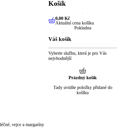
Košík
0,00 Kč
Aktuální cena košíku
0,00 Kč
Aktuální cena košíku
Pokladna
Váš košík
Vyberte službu, která je pro Vás
nejvhodnější
Prázdný košík
Tady uvidíte položky přidané do
košíku
éčné, vejce a margaríny