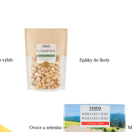
p výběr
Zpátky do školy
Ovoce a zelenina
Ml