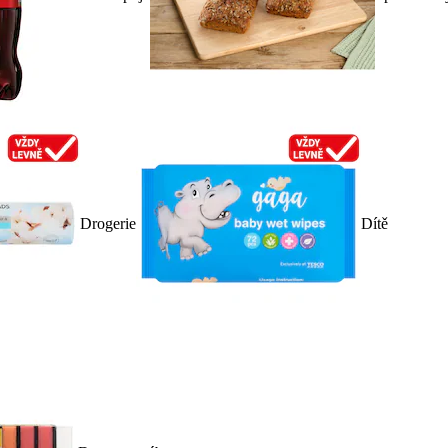
Drogerie
Dítě