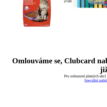
Zvíře
Omlouváme se, Clubcard nabíd
ji
Pro zobrazení platných akcí 
Speciální nabí