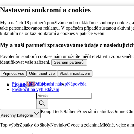
Nastavení soukromí a cookies
My a našich 18 partnerů používáme nebo ukládáme soubory cookies, ab
také personalizovanou reklamu. V opačném případě zůstanou aktivní j
kliknutím na odkaz Soukromí a cookies v patičce webu.
My a naši partneři zpracováváme údaje z následující
Povolením souborů cookies nám umožníte měřit efektivitu zobrazeného o
identifikovat vaše zařízení.
Seznam partnerů.
Přijmout vše
Odmítnout vše
Vlastní nastavení
Přejít na hlavní obsah
Můj první nákup
Nápověda
English
Přeskočit na vyhledávání
Koupit teď
Oblíbené
Speciální nabídky
Online Clu
Všechny kategorie
Top výběr
Zpátky do školy
Novinky
Ovoce a zelenina
Mléčné, vejce a m