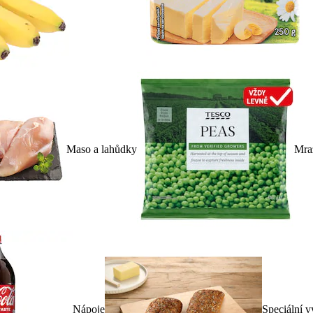
Maso a lahůdky
Mra
Nápoje
Speciální v