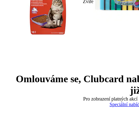
Zvíře
Omlouváme se, Clubcard nabíd
ji
Pro zobrazení platných akcí 
Speciální nabí