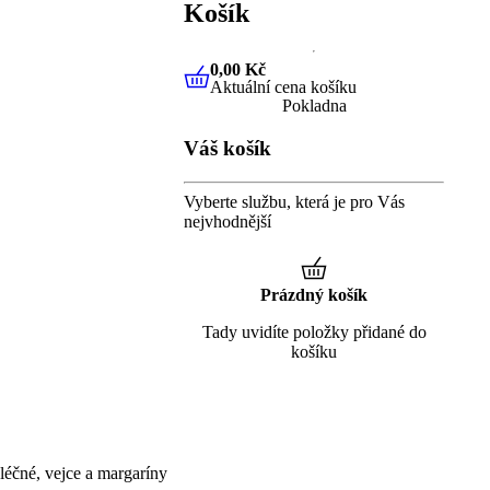
Košík
0,00 Kč
Aktuální cena košíku
0,00 Kč
Aktuální cena košíku
Pokladna
Váš košík
Vyberte službu, která je pro Vás
nejvhodnější
Prázdný košík
Tady uvidíte položky přidané do
košíku
éčné, vejce a margaríny