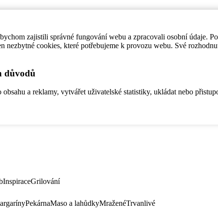
ychom zajistili správné fungování webu a zpracovali osobní údaje. P
en nezbytné cookies, které potřebujeme k provozu webu. Své rozhodnu
ch důvodů
bsahu a reklamy, vytvářet uživatelské statistiky, ukládat nebo přistup
b
Inspirace
Grilování
argaríny
Pekárna
Maso a lahůdky
Mražené
Trvanlivé