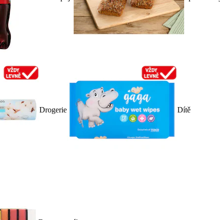
Drogerie
Dítě