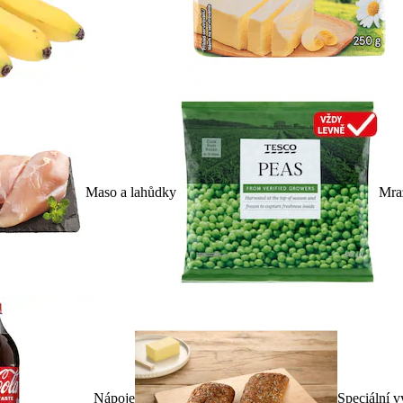
Maso a lahůdky
Mra
Nápoje
Speciální v