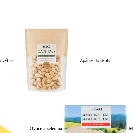
p výběr
Zpátky do školy
Ovoce a zelenina
Ml