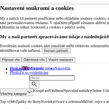
Nastavení soukromí a cookies
My a našich 18 partnerů používáme nebo ukládáme soubory cookies, ab
také personalizovanou reklamu. V opačném případě zůstanou aktivní j
kliknutím na odkaz Soukromí a cookies v patičce webu.
My a naši partneři zpracováváme údaje z následující
Povolením souborů cookies nám umožníte měřit efektivitu zobrazeného o
identifikovat vaše zařízení.
Seznam partnerů.
Přijmout vše
Odmítnout vše
Vlastní nastavení
Přejít na hlavní obsah
Můj první nákup
Nápověda
English
Přeskočit na vyhledávání
Koupit teď
Oblíbené
Speciální nabídky
Online Clu
Všechny kategorie
Top výběr
Zpátky do školy
Novinky
Ovoce a zelenina
Mléčné, vejce a m