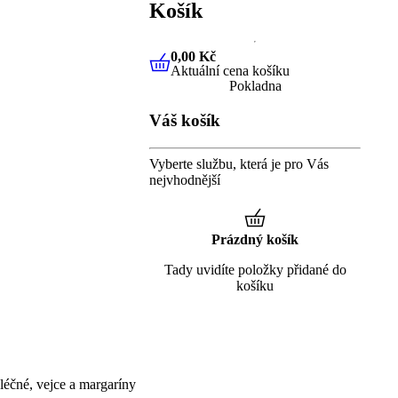
Košík
0,00 Kč
Aktuální cena košíku
0,00 Kč
Aktuální cena košíku
Pokladna
Váš košík
Vyberte službu, která je pro Vás
nejvhodnější
Prázdný košík
Tady uvidíte položky přidané do
košíku
éčné, vejce a margaríny