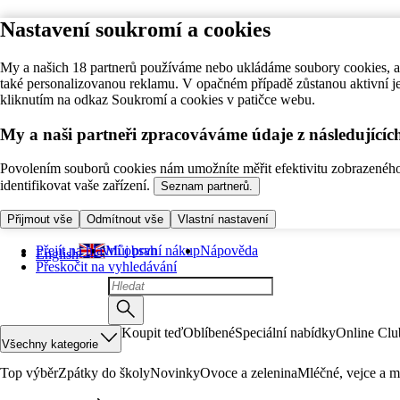
Nastavení soukromí a cookies
My a našich 18 partnerů používáme nebo ukládáme soubory cookies, ab
také personalizovanou reklamu. V opačném případě zůstanou aktivní j
kliknutím na odkaz Soukromí a cookies v patičce webu.
My a naši partneři zpracováváme údaje z následující
Povolením souborů cookies nám umožníte měřit efektivitu zobrazeného o
identifikovat vaše zařízení.
Seznam partnerů.
Přijmout vše
Odmítnout vše
Vlastní nastavení
Přejít na hlavní obsah
Můj první nákup
Nápověda
English
Přeskočit na vyhledávání
Koupit teď
Oblíbené
Speciální nabídky
Online Clu
Všechny kategorie
Top výběr
Zpátky do školy
Novinky
Ovoce a zelenina
Mléčné, vejce a m