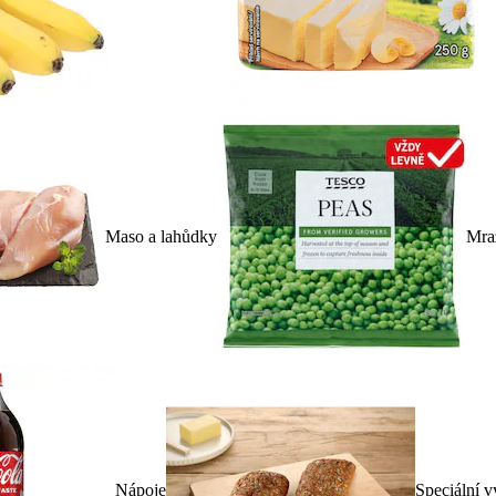
Maso a lahůdky
Mra
Nápoje
Speciální v