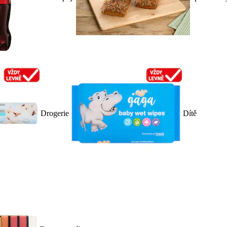
Drogerie
Dítě