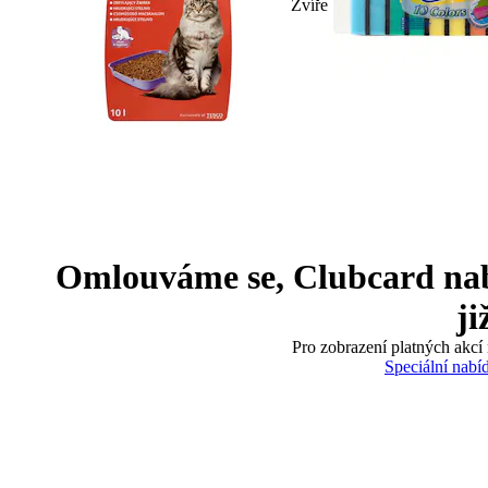
Zvíře
Omlouváme se, Clubcard nabíd
ji
Pro zobrazení platných akcí 
Speciální nabí