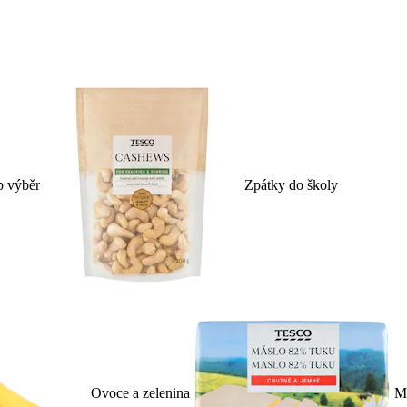
p výběr
Zpátky do školy
Ovoce a zelenina
Ml