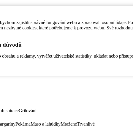
ychom zajistili správné fungování webu a zpracovali osobní údaje. P
en nezbytné cookies, které potřebujeme k provozu webu. Své rozhodnu
ch důvodů
bsahu a reklamy, vytvářet uživatelské statistiky, ukládat nebo přistup
b
Inspirace
Grilování
argaríny
Pekárna
Maso a lahůdky
Mražené
Trvanlivé