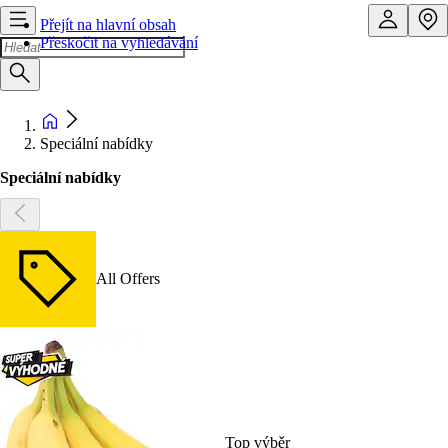
Přejít na hlavní obsah
Přeskočit na vyhledávání
Speciální nabídky
Speciální nabídky
All Offers
Top výběr