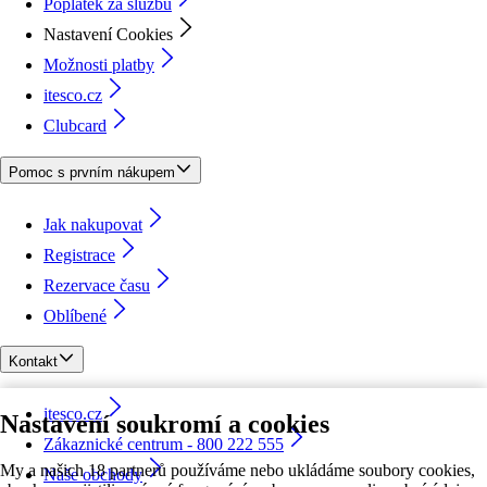
Poplatek za službu
Nastavení Cookies
Možnosti platby
itesco.cz
Clubcard
Pomoc s prvním nákupem
Jak nakupovat
Registrace
Rezervace času
Oblíbené
Kontakt
itesco.cz
Nastavení soukromí a cookies
Zákaznické centrum - 800 222 555
My a našich 18 partnerů používáme nebo ukládáme soubory cookies,
Naše obchody