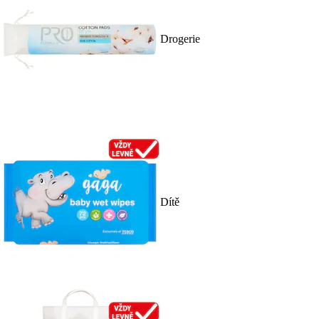
Drogerie
Dítě