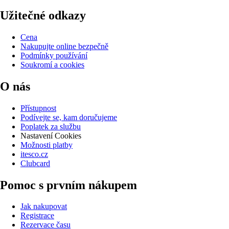
Užitečné odkazy
Cena
Nakupujte online bezpečně
Podmínky používání
Soukromí a cookies
O nás
Přístupnost
Podívejte se, kam doručujeme
Poplatek za službu
Nastavení Cookies
Možnosti platby
itesco.cz
Clubcard
Pomoc s prvním nákupem
Jak nakupovat
Registrace
Rezervace času