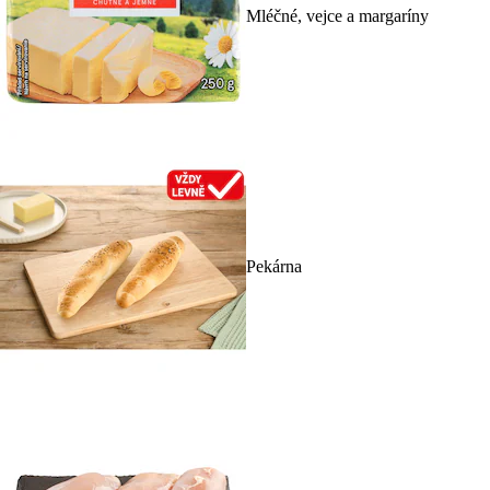
Mléčné, vejce a margaríny
Pekárna