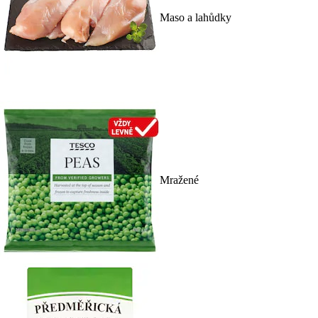
Maso a lahůdky
Mražené