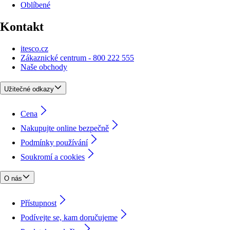
Oblíbené
Kontakt
itesco.cz
Zákaznické centrum - 800 222 555
Naše obchody
Užitečné odkazy
Cena
Nakupujte online bezpečně
Podmínky používání
Soukromí a cookies
O nás
Přístupnost
Podívejte se, kam doručujeme