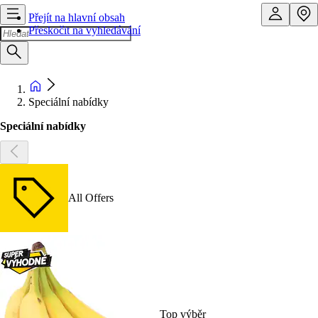
Přejít na hlavní obsah
Přeskočit na vyhledávání
Speciální nabídky
Speciální nabídky
All Offers
Top výběr