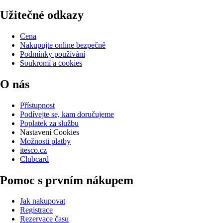
Užitečné odkazy
Cena
Nakupujte online bezpečně
Podmínky používání
Soukromí a cookies
O nás
Přístupnost
Podívejte se, kam doručujeme
Poplatek za službu
Nastavení Cookies
Možnosti platby
itesco.cz
Clubcard
Pomoc s prvním nákupem
Jak nakupovat
Registrace
Rezervace času