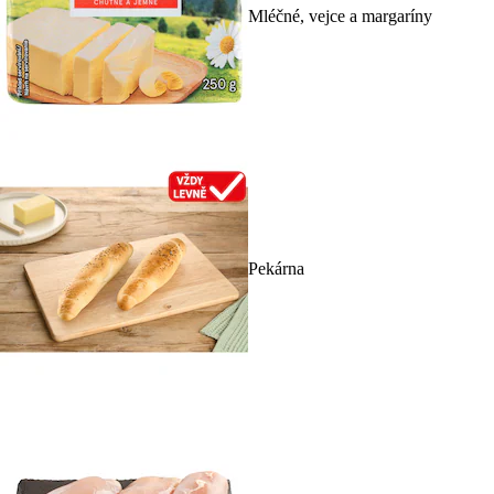
Mléčné, vejce a margaríny
Pekárna