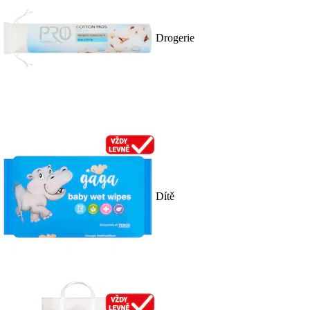
Drogerie
Dítě