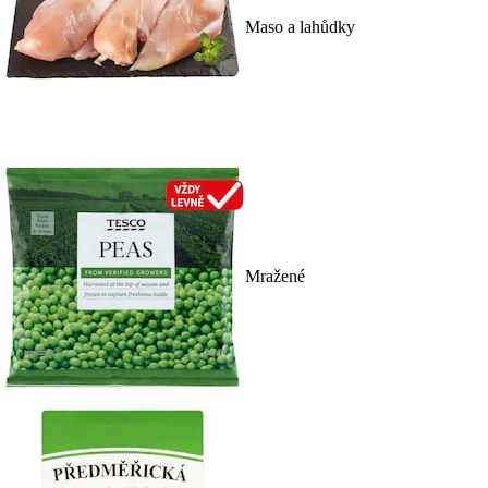
Maso a lahůdky
Mražené