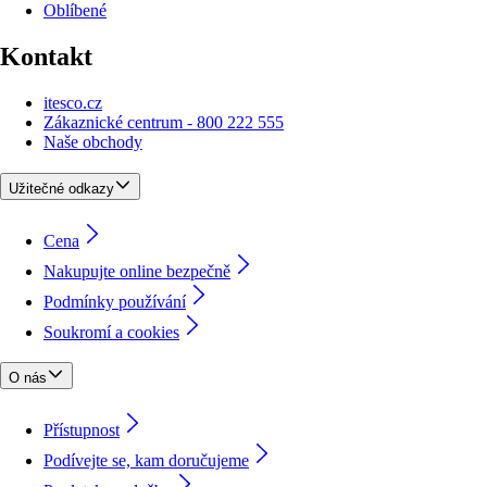
Oblíbené
Kontakt
itesco.cz
Zákaznické centrum - 800 222 555
Naše obchody
Užitečné odkazy
Cena
Nakupujte online bezpečně
Podmínky používání
Soukromí a cookies
O nás
Přístupnost
Podívejte se, kam doručujeme