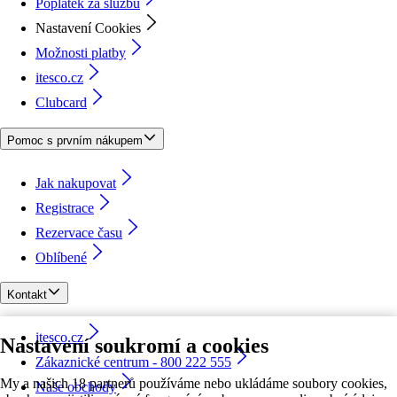
Poplatek za službu
Nastavení Cookies
Možnosti platby
itesco.cz
Clubcard
Pomoc s prvním nákupem
Jak nakupovat
Registrace
Rezervace času
Oblíbené
Kontakt
itesco.cz
Nastavení soukromí a cookies
Zákaznické centrum - 800 222 555
My a našich 18 partnerů používáme nebo ukládáme soubory cookies,
Naše obchody